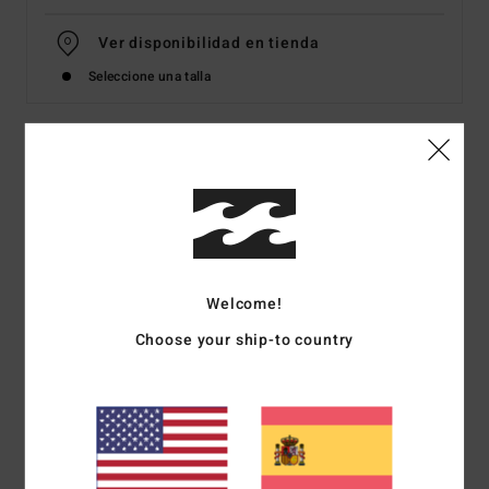
Ver disponibilidad en tienda
Seleccione una talla
Detalles & características
Top de bikini Bralette Azul Mujer
Style
EBJX300135
Código de color
trb
Welcome!
Características
Choose your ship-to country
Tirantes ajustables y cierre de gancho en el centro de la
espalda
Tejido reciclado:
Tejido reciclado, aterciopelado y
elástico
Busto con detalle de frunces