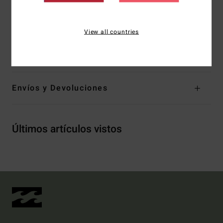
Copas extraíbles
Logo bordado
View all countries
Composición
[Tejido principal] 86% Recycled poliamida,
14% elastano
Envíos y Devoluciones
Últimos artículos vistos