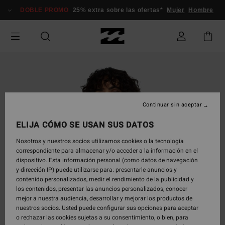
Pasar
DOBLE PROMO
25% extra sobre las ofertas*
Mujer
Hombre
a
la
información
del
producto
Continuar sin aceptar
ELIJA CÓMO SE USAN SUS DATOS
Nosotros y nuestros socios utilizamos cookies o la tecnología
correspondiente para almacenar y/o acceder a la información en el
dispositivo. Esta información personal (como datos de navegación
y dirección IP) puede utilizarse para: presentarle anuncios y
contenido personalizados, medir el rendimiento de la publicidad y
los contenidos, presentar las anuncios personalizados, conocer
mejor a nuestra audiencia, desarrollar y mejorar los productos de
nuestros socios. Usted puede configurar sus opciones para aceptar
o rechazar las cookies sujetas a su consentimiento, o bien, para