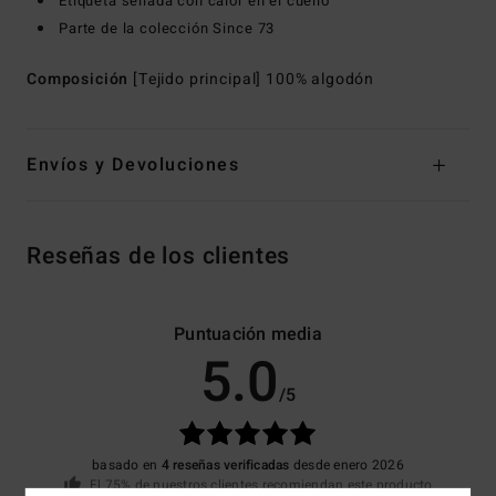
Etiqueta sellada con calor en el cuello
Parte de la colección Since 73
Composición
[Tejido principal] 100% algodón
Envíos y Devoluciones
Reseñas de los clientes
Puntuación media
5.0
/5
basado en
4 reseñas verificadas
desde enero 2026
El 75% de nuestros clientes recomiendan este producto