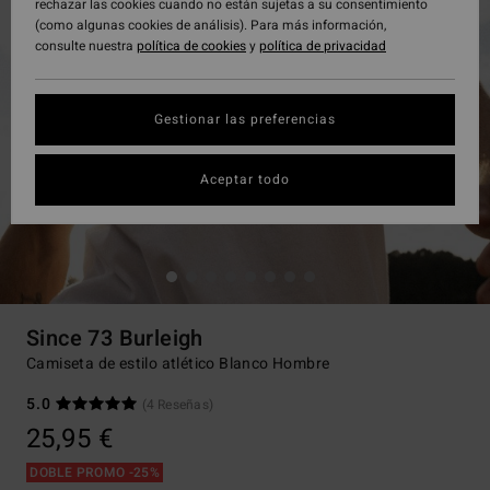
rechazar las cookies cuando no están sujetas a su consentimiento
(como algunas cookies de análisis). Para más información,
consulte nuestra
política de cookies
y
política de privacidad
Gestionar las preferencias
Aceptar todo
Since 73 Burleigh
Camiseta de estilo atlético Blanco Hombre
5.0
(4 Reseñas)
25,95 €
DOBLE PROMO -25%