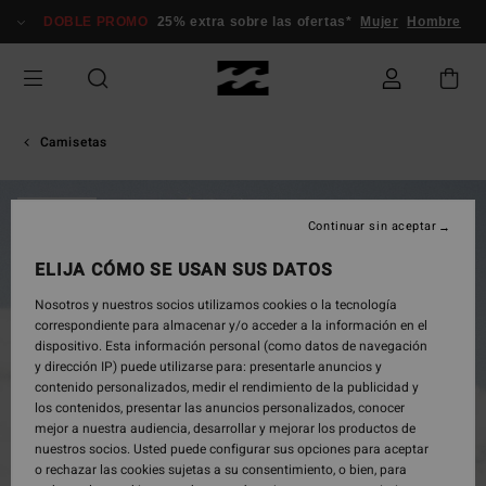
Pasar
DOBLE PROMO
25% extra sobre las ofertas*
Mujer
Hombre
a
la
información
del
producto
Camisetas
AGOTADO
Continuar sin aceptar
ELIJA CÓMO SE USAN SUS DATOS
Nosotros y nuestros socios utilizamos cookies o la tecnología
correspondiente para almacenar y/o acceder a la información en el
dispositivo. Esta información personal (como datos de navegación
y dirección IP) puede utilizarse para: presentarle anuncios y
contenido personalizados, medir el rendimiento de la publicidad y
los contenidos, presentar las anuncios personalizados, conocer
mejor a nuestra audiencia, desarrollar y mejorar los productos de
nuestros socios. Usted puede configurar sus opciones para aceptar
o rechazar las cookies sujetas a su consentimiento, o bien, para