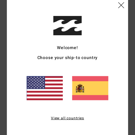
Comodidad
Relación calidad-precio
5.0
4.8
Talla
Material
4.8
Welcome!
Demasiado pequeño
Demasiado grande
Choose your ship-to country
Color
5.0
5
/5
View all countries
Emir Tuna
2. julio 2026
Compra verificada