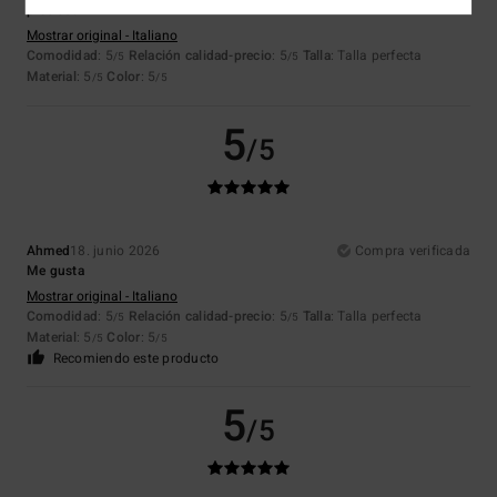
preciosa
Mostrar original - Italiano
Comodidad
: 5
Relación calidad-precio
: 5
Talla
: Talla perfecta
/5
/5
Material
: 5
Color
: 5
/5
/5
5
/5
Ahmed
18. junio 2026
Compra verificada
Me gusta
Mostrar original - Italiano
Comodidad
: 5
Relación calidad-precio
: 5
Talla
: Talla perfecta
/5
/5
Material
: 5
Color
: 5
/5
/5
Recomiendo este producto
5
/5