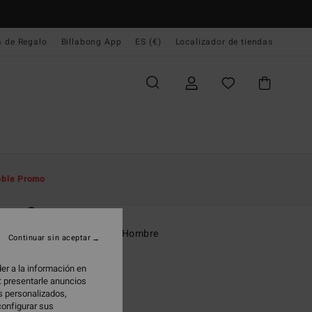
a de Regalo
Billabong App
ES (€)
Localizador de tiendas
e Inicio
Hombre
Ropa
Camisetas
ble Promo
O
ore Og
eta de manga corta Beige Hombre
Continuar sin aceptar
(1 Reseñas)
er a la información en
ONUS
: presentarle anuncios
os personalizados,
 €
55%
configurar sus