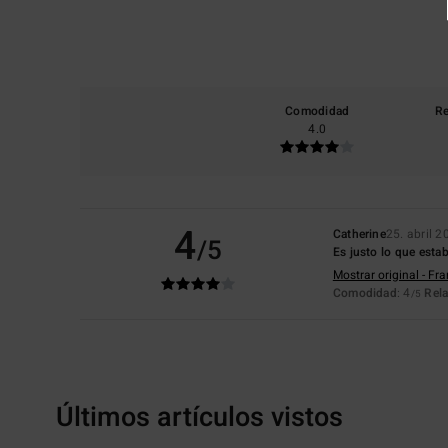
Comodidad
Re
4.0
4
Catherine
25. abril 2
/5
Es justo lo que est
Mostrar original - Fr
Comodidad
: 4
Rela
/5
Últimos artículos vistos