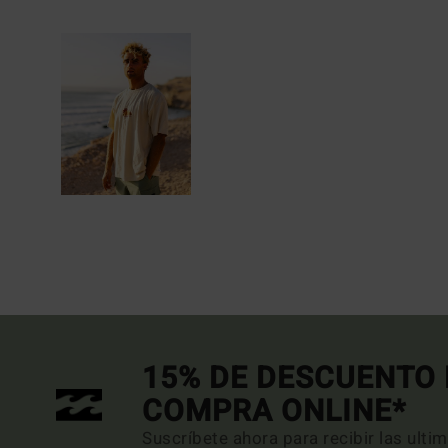
15% DE DESCUENTO 
COMPRA ONLINE*
Suscríbete ahora para recibir las ulti