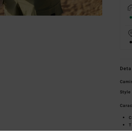
Deta
Camis
Style
Carac
C
T