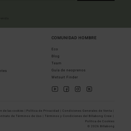
nvenida
COMUNIDAD HOMBRE
Eco
Blog
Team
Guía de neoprenos
ntes
Wetsuit Finder
n de las cookies |
Política de Privacidad |
Condiciones Generales de Venta |
ntrato de Términos de Uso |
Términos y Condiciones del Billabong Crew |
Política de Cookies
© 2026 Billabong