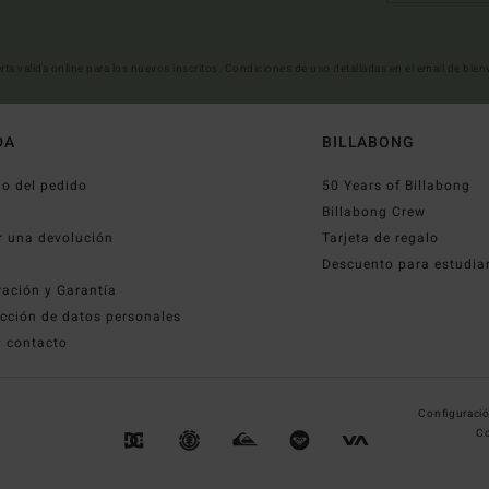
erta valida online para los nuevos inscritos. Condiciones de uso detalladas en el email de bie
DA
BILLABONG
o del pedido
50 Years of Billabong
o
Billabong Crew
r una devolución
Tarjeta de regalo
Descuento para estudia
ración y Garantía
cción de datos personales
y contacto
Configuració
Co