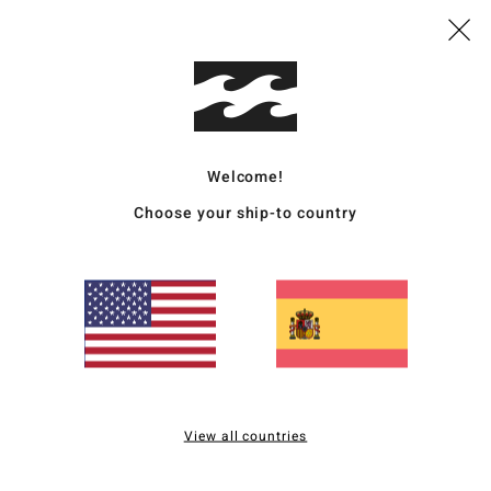
M
S
E
P
Comp
Welcome!
Choose your ship-to country
Enví
Puntuación media
4.0
View all countries
/5