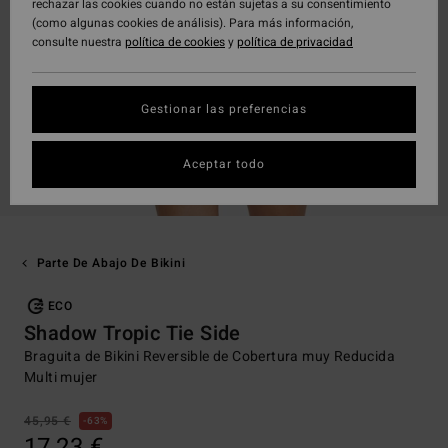
rechazar las cookies cuando no están sujetas a su consentimiento
(como algunas cookies de análisis). Para más información,
consulte nuestra
política de cookies
y
política de privacidad
Gestionar las preferencias
Aceptar todo
Parte De Abajo De Bikini
ECO
Shadow Tropic Tie Side
Braguita de Bikini Reversible de Cobertura muy Reducida
Multi mujer
45,95 €
63%
17,23 €