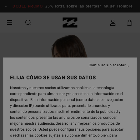
Pasar
DOBLE PROMO
25% extra sobre las ofertas*
Mujer
Hombre
a
la
información
del
producto
Continuar sin aceptar
ELIJA CÓMO SE USAN SUS DATOS
Nosotros y nuestros socios utilizamos cookies o la tecnología
correspondiente para almacenar y/o acceder a la información en el
dispositivo. Esta información personal (como datos de navegación
y dirección IP) puede utilizarse para: presentarle anuncios y
contenido personalizados, medir el rendimiento de la publicidad y
los contenidos, presentar las anuncios personalizados, conocer
mejor a nuestra audiencia, desarrollar y mejorar los productos de
nuestros socios. Usted puede configurar sus opciones para aceptar
o rechazar las cookies sujetas a su consentimiento, o bien, para