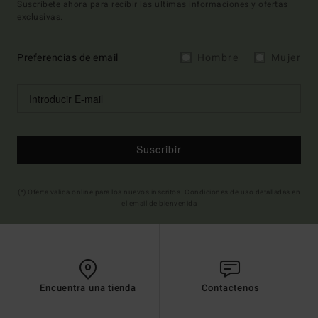
Suscríbete ahora para recibir las ultimas informaciones y ofertas
exclusivas.
Preferencias de email
Hombre
Mujer
Suscribir
(*) Oferta valida online para los nuevos inscritos. Condiciones de uso detalladas en
el email de bienvenida
Encuentra una tienda
Contactenos