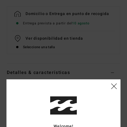
Domicilio o Entrega en punto de recogida
Entrega prevista a partir del
10 agosto
Ver disponibilidad en tienda
Seleccione una talla
Detalles & características
Braguita de Bikini Reversible de Cobertura muy
Reducida Multi mujer
Style
24O231516
Código de color
mul
Características
Welcome!
Colección:
Colección Shadow Tropic