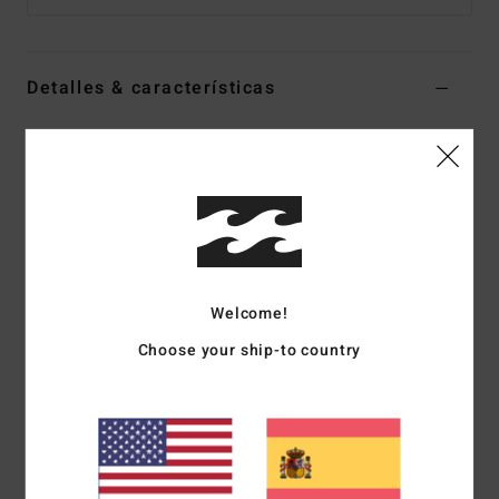
Detalles & características
Gorro de pescador Beige Hombre
Style
EBYHA00186
Código de color
oat
Características
Tejido:
sarga de algodón de 8,3 oz.
Corte:
gorro de pescador reversible
Welcome!
Interior estampado
Choose your ship-to country
Etiqueta con el logo en ambos lados
Colección Bad Dog
Composición
[Tejido principal] 100% algodón