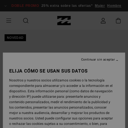
Pasar
DOBLE PROMO
25% extra sobre las ofertas*
Mujer
Hombre
a
la
información
del
producto
NOVEDAD
Continuar sin aceptar
ELIJA CÓMO SE USAN SUS DATOS
Nosotros y nuestros socios utilizamos cookies o la tecnología
correspondiente para almacenar y/o acceder a la información en el
dispositivo. Esta información personal (como datos de navegación
y dirección IP) puede utilizarse para: presentarle anuncios y
contenido personalizados, medir el rendimiento de la publicidad y
los contenidos, presentar las anuncios personalizados, conocer
mejor a nuestra audiencia, desarrollar y mejorar los productos de
nuestros socios. Usted puede configurar sus opciones para aceptar
o rechazar las cookies sujetas a su consentimiento, o bien, para