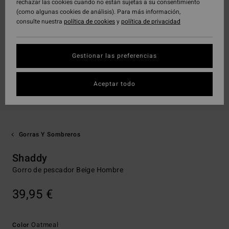
rechazar las cookies cuando no están sujetas a su consentimiento
(como algunas cookies de análisis). Para más información,
consulte nuestra
política de cookies
y
política de privacidad
Gestionar las preferencias
Aceptar todo
Gorras Y Sombreros
Shaddy
Gorro de pescador Beige Hombre
39,95 €
Oatmeal
Color