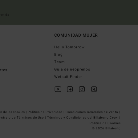
nvenida
COMUNIDAD MUJER
Hello Tomorrow
Blog
Team
Guía de neoprenos
ntes
Wetsuit Finder
n de las cookies |
Política de Privacidad |
Condiciones Generales de Venta |
ntrato de Términos de Uso |
Términos y Condiciones del Billabong Crew |
Política de Cookies
© 2026 Billabong