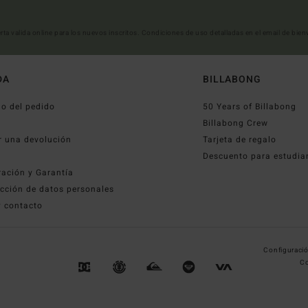
erta valida online para los nuevos inscritos. Condiciones de uso detalladas en el email de bie
DA
BILLABONG
o del pedido
50 Years of Billabong
o
Billabong Crew
r una devolución
Tarjeta de regalo
Descuento para estudia
ración y Garantía
cción de datos personales
y contacto
Configuració
Co