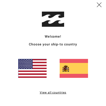
B
M
Comp
Welcome!
Enví
Choose your ship-to country
Puntuación media
5.0
View all countries
/5