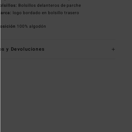
olsillos:
Bolsillos delanteros de parche
arca:
logo bordado en bolsillo trasero
osición
100% algodón
os y Devoluciones