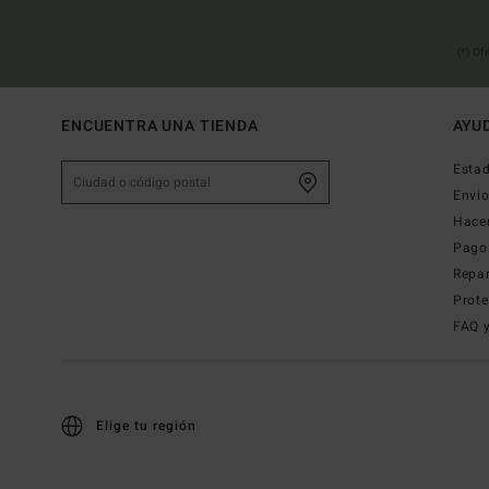
(*) Of
ENCUENTRA UNA TIENDA
AYU
Estad
Envi
Hace
Pago
Repa
Prote
FAQ 
Elige tu región