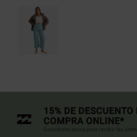
15% DE DESCUENTO 
COMPRA ONLINE*
Suscríbete ahora para recibir las ulti