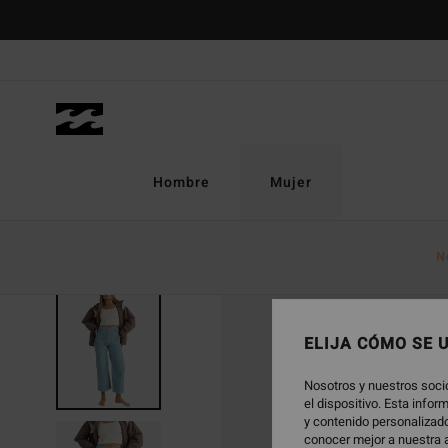
Pasar
a
la
información
del
producto
Hombre
Mujer
N
ONLY ONLINE
ELIJA CÓMO SE 
Nosotros y nuestros soci
el dispositivo. Esta info
y contenido personalizado
conocer mejor a nuestra a