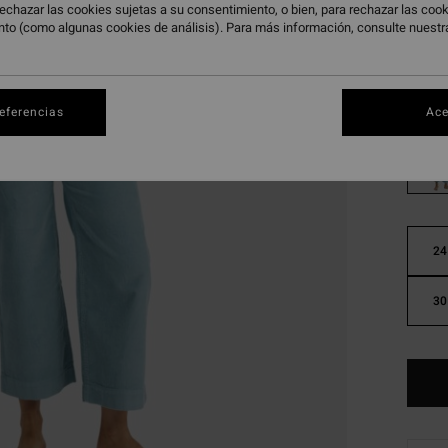
44,
echazar las cookies sujetas a su consentimiento, o bien, para rechazar las co
nto (como algunas cookies de análisis). Para más información, consulte nuest
OFERT
Color
referencias
Ace
24
30