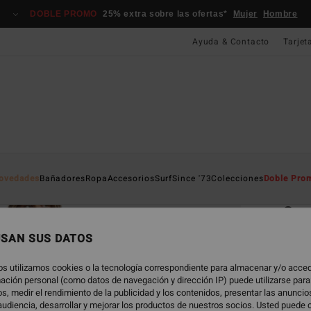
DOBLE PROMO
25% extra sobre las ofertas*
Mujer
Hombre
Ayuda & Contacto
Tarjet
Página D
ovedades
Bañadores
Ropa
Accesorios
Surf
Since '73
Colecciones
Doble Pro
EC
Se
Panta
USAN SUS DATOS
5.0
os utilizamos cookies o la tecnología correspondiente para almacenar y/o acced
ECO-B
rmación personal (como datos de navegación y dirección IP) puede utilizarse para
s, medir el rendimiento de la publicidad y los contenidos, presentar las anunci
89,95
udiencia, desarrollar y mejorar los productos de nuestros socios. Usted puede 