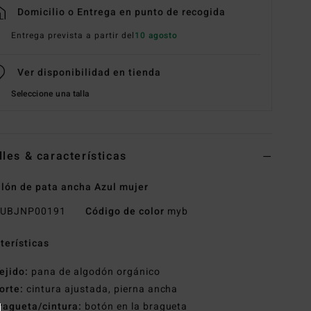
Domicilio o Entrega en punto de recogida
Entrega prevista a partir del
10 agosto
Ver disponibilidad en tienda
Seleccione una talla
lles & características
lón de pata ancha Azul mujer
UBJNP00191
Código de color
myb
terísticas
ejido:
pana de algodón orgánico
orte:
cintura ajustada, pierna ancha
ragueta/cintura:
botón en la bragueta