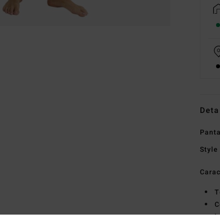
Deta
Panta
Style
Carac
T
C
b