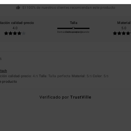
basado en
1 reseñas verificadas
desde julio 2026
El 100% de nuestros clientes recomiendan este producto
lación calidad-precio
Talla
Material
4.0
5.0
Demasiado pequeño
Demasiado grande
26
utsch
ción calidad-precio
: 4
Talla
: Talla perfecta
Material
: 5
Color
: 5
/5
/5
/5
e producto
Verificado por
TrustVille