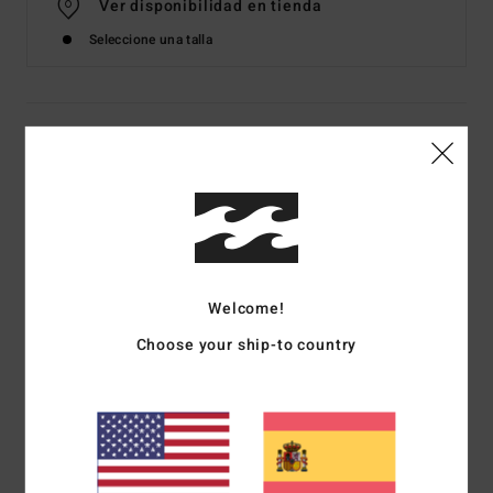
Ver disponibilidad en tienda
Seleccione una talla
Detalles & características
Falda a media pierna Azul Mujer
Style
BL000255
Código de color
trb1
Características
Welcome!
Tejido:
tejido de viscosa
Choose your ship-to country
Corte:
Largo medio
Placa de metal con la marca
Composición
[Tejido principal] 100% viscosa