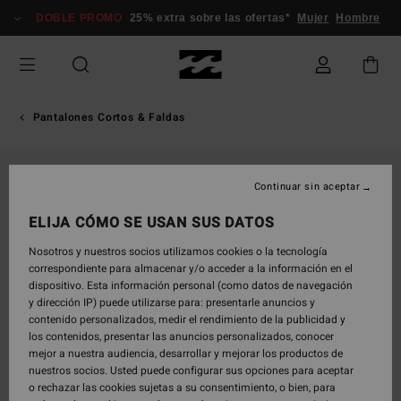
Pasar
DOBLE PROMO
25% extra sobre las ofertas*
Mujer
Hombre
a
la
información
del
producto
Pantalones Cortos & Faldas
Continuar sin aceptar
ELIJA CÓMO SE USAN SUS DATOS
Nosotros y nuestros socios utilizamos cookies o la tecnología
correspondiente para almacenar y/o acceder a la información en el
dispositivo. Esta información personal (como datos de navegación
y dirección IP) puede utilizarse para: presentarle anuncios y
contenido personalizados, medir el rendimiento de la publicidad y
los contenidos, presentar las anuncios personalizados, conocer
mejor a nuestra audiencia, desarrollar y mejorar los productos de
nuestros socios. Usted puede configurar sus opciones para aceptar
o rechazar las cookies sujetas a su consentimiento, o bien, para