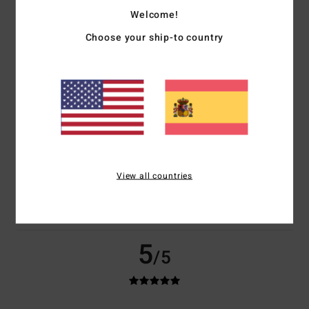
Mostrar original - English
Welcome!
Comodidad
: 5
Relación calidad-precio
: 5
Talla
: Grande
Material
: 5
/5
/5
/5
Choose your ship-to country
Color
: 5
/5
Recomiendo este producto
5
/5
Isabelle
7. julio 2026
Compra verificada
Un modelo muy chulo
View all countries
Mostrar original - Français
Comodidad
: 5
Relación calidad-precio
: 5
Talla
: Talla perfecta
/5
/5
Material
: 5
Color
: 5
/5
/5
5
/5