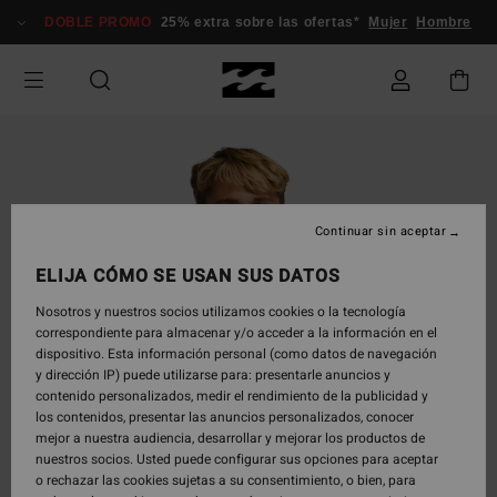
Pasar
DOBLE PROMO
25% extra sobre las ofertas*
Mujer
Hombre
a
la
información
del
producto
Continuar sin aceptar
ELIJA CÓMO SE USAN SUS DATOS
Nosotros y nuestros socios utilizamos cookies o la tecnología
correspondiente para almacenar y/o acceder a la información en el
dispositivo. Esta información personal (como datos de navegación
y dirección IP) puede utilizarse para: presentarle anuncios y
contenido personalizados, medir el rendimiento de la publicidad y
los contenidos, presentar las anuncios personalizados, conocer
mejor a nuestra audiencia, desarrollar y mejorar los productos de
nuestros socios. Usted puede configurar sus opciones para aceptar
o rechazar las cookies sujetas a su consentimiento, o bien, para