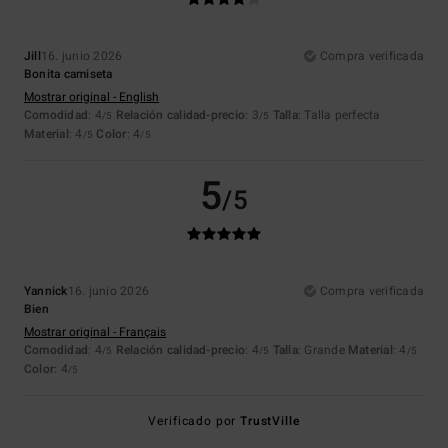
Jill
16. junio 2026
Compra verificada
Bonita camiseta
Mostrar original - English
Comodidad
: 4
Relación calidad-precio
: 3
Talla
: Talla perfecta
/5
/5
Material
: 4
Color
: 4
/5
/5
5
/5
Yannick
16. junio 2026
Compra verificada
Bien
Mostrar original - Français
Comodidad
: 4
Relación calidad-precio
: 4
Talla
: Grande
Material
: 4
/5
/5
/5
Color
: 4
/5
Verificado por
TrustVille