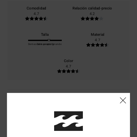
Comodidad
Relación calidad-precio
4.7
4.2
Talla
Material
4.7
Demasiado pequeño
Demasiado grande
Color
4.7
4
/5
Tim
9. julio 2026
Compra verificada
Genial