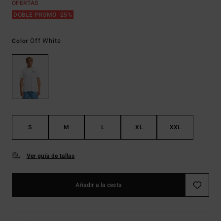
OFERTAS
DOBLE PROMO -25%
Off White
Color
S
M
L
XL
XXL
Ver guía de tallas
Añadir a la cesta