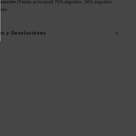
osición
[Tejido principal] 70% algodón, 30% algodón
lado
os y Devoluciones