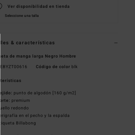
Ver disponibilidad en tienda
Seleccione una talla
lles & características
seta de manga larga Negro Hombre
EBYZT00616
Código de color
blk
terísticas
ejido:
punto de algodón [160 g/m2]
orte:
premium
uello redondo
erigrafía en el pecho y la espalda
tiqueta Billabong