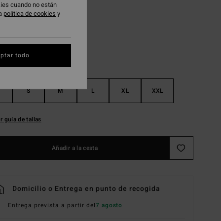
okies cuando no están
Black
ra
política de cookies
y
ptar todo
S
M
L
XL
XXL
r guía de tallas
Añadir a la cesta
Domicilio o Entrega en punto de recogida
Entrega prevista a partir del
7 agosto