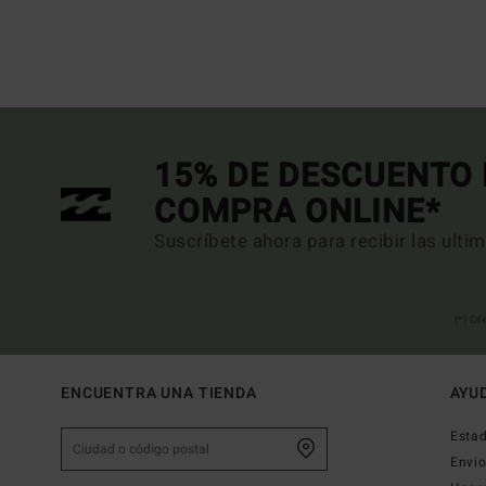
15% DE DESCUENTO 
COMPRA ONLINE*
Suscríbete ahora para recibir las ulti
(*) Of
ENCUENTRA UNA TIENDA
AYU
Estad
Envi