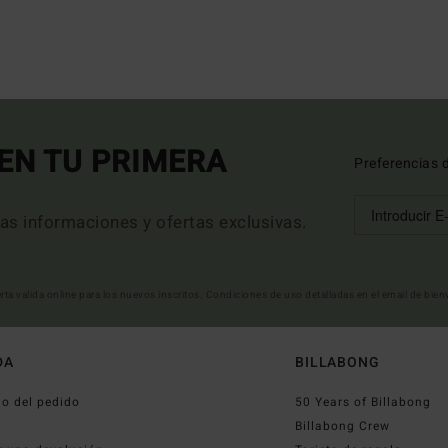
EN TU PRIMERA
Preferencias 
mas informaciones y ofertas exclusivas.
erta valida online para los nuevos inscritos. Condiciones de uso detalladas en el email de bie
DA
BILLABONG
o del pedido
50 Years of Billabong
o
Billabong Crew