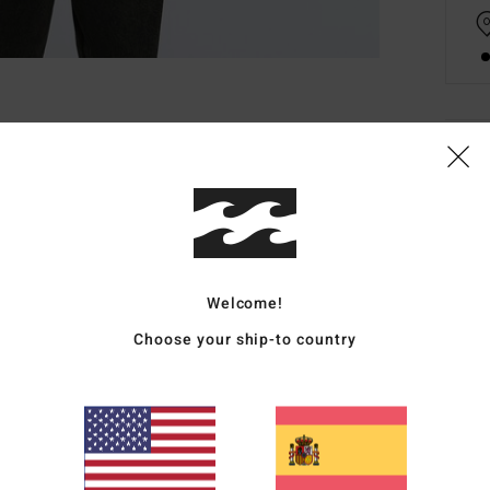
Deta
Cami
Style
Carac
Welcome!
T
Choose your ship-to country
C
C
S
E