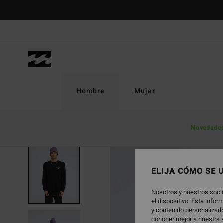
Pasar
a
la
información
del
producto
Hombre
Mujer
Novedade
NOVEDAD
ELIJA CÓMO SE 
Nosotros y nuestros soci
el dispositivo. Esta info
y contenido personalizado
conocer mejor a nuestra a