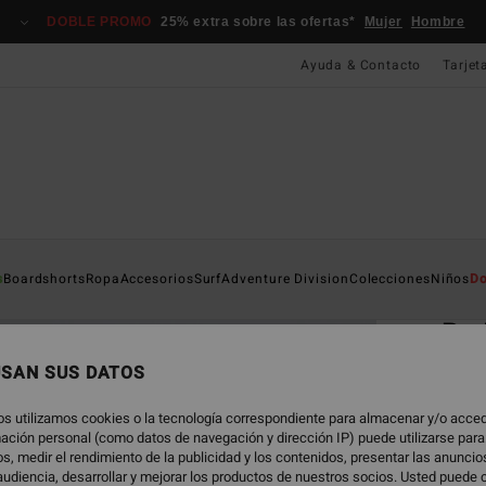
DOBLE PROMO
25% extra sobre las ofertas*
Mujer
Hombre
Ayuda & Contacto
Tarjet
Página D
s
Boardshorts
Ropa
Accesorios
Surf
Adventure Division
Colecciones
Niños
Do
EC
Re 
Camis
USAN SUS DATOS
ECO-B
os utilizamos cookies o la tecnología correspondiente para almacenar y/o acced
35,
rmación personal (como datos de navegación y dirección IP) puede utilizarse para
s, medir el rendimiento de la publicidad y los contenidos, presentar las anunci
udiencia, desarrollar y mejorar los productos de nuestros socios. Usted puede 