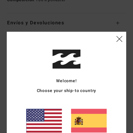
Envíos y Devoluciones
Reseñas de los clientes
Puntuación media
3.0
Welcome!
/5
Choose your ship-to country
basado en
1 reseñas verificadas
desde mayo 2026
El 0% de nuestros clientes recomiendan este producto
Comodidad
Relación calidad-precio
3.0
2.0