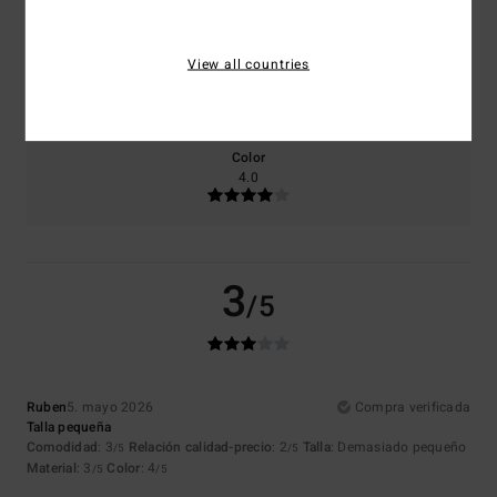
Talla
Material
View all countries
3.0
Demasiado pequeño
Demasiado grande
Color
4.0
3
/5
Ruben
5. mayo 2026
Compra verificada
Talla pequeña
Comodidad
: 3
Relación calidad-precio
: 2
Talla
: Demasiado pequeño
/5
/5
Material
: 3
Color
: 4
/5
/5