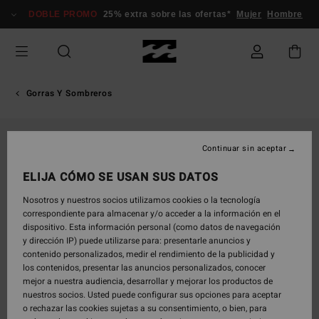
Pasar
DOBLE PROMO
25% extra sobre las ofertas*
Mujer
Hombre
a
la
información
del
producto
Gorras Y Sombreros
Continuar sin aceptar
ELIJA CÓMO SE USAN SUS DATOS
Nosotros y nuestros socios utilizamos cookies o la tecnología
correspondiente para almacenar y/o acceder a la información en el
dispositivo. Esta información personal (como datos de navegación
y dirección IP) puede utilizarse para: presentarle anuncios y
contenido personalizados, medir el rendimiento de la publicidad y
los contenidos, presentar las anuncios personalizados, conocer
mejor a nuestra audiencia, desarrollar y mejorar los productos de
nuestros socios. Usted puede configurar sus opciones para aceptar
o rechazar las cookies sujetas a su consentimiento, o bien, para