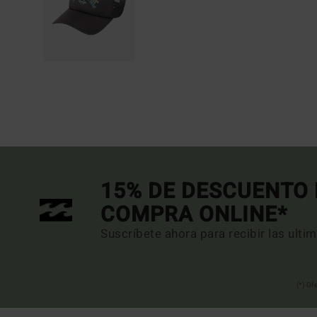
15% DE DESCUENTO 
COMPRA ONLINE*
Suscríbete ahora para recibir las ulti
(*) Of