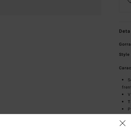
Deta
Gorra
Style
Carac
S
fren
V
T
P
poli
Comp