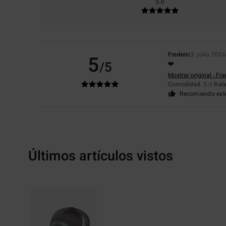
5.0
Frederic
3. julio 2026
5
/5
❤️
Mostrar original - Fr
Comodidad
: 5
Rela
/5
Recomiendo est
Últimos artículos vistos