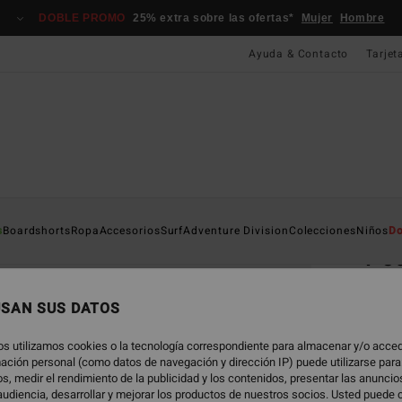
DOBLE PROMO
25% extra sobre las ofertas*
Mujer
Hombre
Ayuda & Contacto
Tarjet
Página D
s
Boardshorts
Ropa
Accesorios
Surf
Adventure Division
Colecciones
Niños
Do
Po
Gorra
USAN SUS DATOS
5.0
25,
os utilizamos cookies o la tecnología correspondiente para almacenar y/o acced
rmación personal (como datos de navegación y dirección IP) puede utilizarse para
s, medir el rendimiento de la publicidad y los contenidos, presentar las anunci
udiencia, desarrollar y mejorar los productos de nuestros socios. Usted puede 
Color