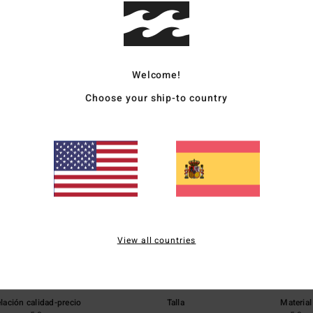
Enví
Welcome!
Choose your ship-to country
Puntuación media
5.0
/5
View all countries
basado en
1 reseñas verificadas
desde julio 2026
El 100% de nuestros clientes recomiendan este producto
lación calidad-precio
Talla
Material