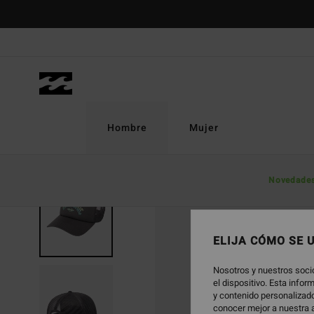
Pasar
a
la
información
del
producto
Hombre
Mujer
Novedade
NOVEDAD
ELIJA CÓMO SE 
Nosotros y nuestros soci
el dispositivo. Esta info
y contenido personalizado
conocer mejor a nuestra a