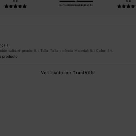
5.0
5.0
Demasiado pequeño
Demasiado grande
ançais
ción calidad-precio
: 5
Talla
: Talla perfecta
Material
: 5
Color
: 5
/5
/5
/5
e producto
Verificado por
TrustVille