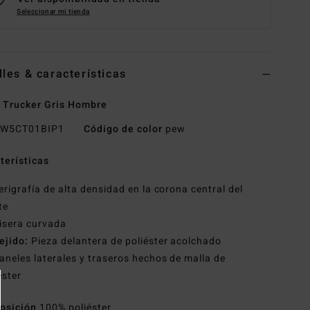
Seleccionar mi tienda
lles & características
 Trucker Gris Hombre
W5CT01BIP1
Código de color
pew
terísticas
erigrafía de alta densidad en la corona central del
te
isera curvada
ejido:
Pieza delantera de poliéster acolchado
aneles laterales y traseros hechos de malla de
éster
osición
100% poliéster