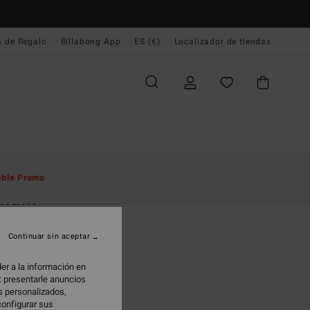
a de Regalo
Billabong App
ES (€)
Localizador de tiendas
e Inicio
Hombre
Accesorios
Gorras Y Sombreros
ble Promo
dium
 Trucker Gris Hombre
Continuar sin aceptar
(1 Reseñas)
95 €
er a la información en
: presentarle anuncios
os personalizados,
configurar sus
Pewter