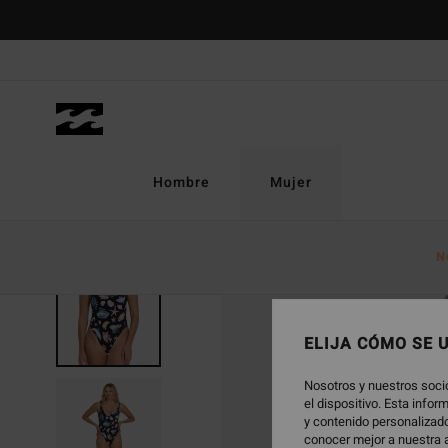
Pasar
a
la
información
del
producto
Hombre
Mujer
N
ELIJA CÓMO SE 
Nosotros y nuestros soci
el dispositivo. Esta info
y contenido personalizado
conocer mejor a nuestra a