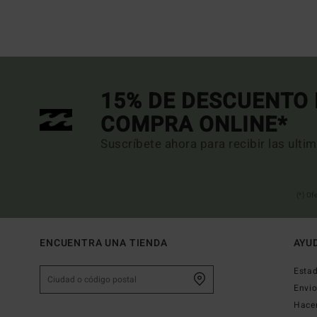
15% DE DESCUENTO 
COMPRA ONLINE*
Suscríbete ahora para recibir las ulti
(*) Of
ENCUENTRA UNA TIENDA
AYU
Estad
Envi
Hace