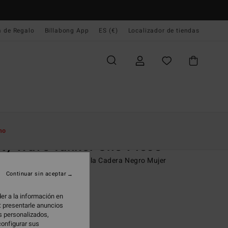
a de Regalo
Billabong App
ES (€)
Localizador de tiendas
e Inicio
Mujer
Bañadores
Bañadores Enteros
mo
ty Wave Tanker One-Piece
or Entero de Corte Alto en la Cadera Negro Mujer
Continuar sin aceptar
95 €
er a la información en
: presentarle anuncios
os personalizados,
Black Pebble
configurar sus