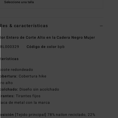
Seleccione una talla
lles & características
or Entero de Corte Alto en la Cadera Negro Mujer
BL000329
Código de color
bpb
terísticas
scote redondeado
obertura:
Cobertura hike
iro alto
colchado:
Diseño sin acolchado
irantes:
Tirantes fijos
laca de metal con la marca
osición
[Tejido principal] 78% nailon reciclado, 22%