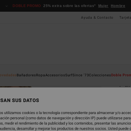
DOBLE PROMO
25% extra sobre las ofertas*
Mujer
Hombre
Ayuda & Contacto
Tarjet
Página D
ovedades
Bañadores
Ropa
Accesorios
Surf
Since '73
Colecciones
Doble Pro
Par
Bañad
USAN SUS DATOS
79,
os utilizamos cookies o la tecnología correspondiente para almacenar y/o acced
rmación personal (como datos de navegación y dirección IP) puede utilizarse para
s, medir el rendimiento de la publicidad y los contenidos, presentar las anunci
Color
udiencia, desarrollar y mejorar los productos de nuestros socios. Usted puede 