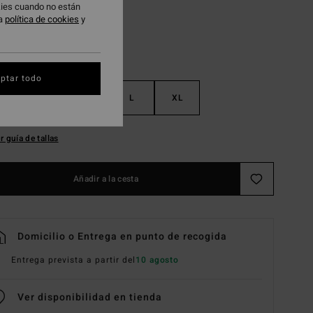
okies cuando no están
ra
política de cookies
y
ptar todo
S
M
L
XL
r guía de tallas
Añadir a la cesta
Domicilio o Entrega en punto de recogida
Entrega prevista a partir del
10 agosto
Ver disponibilidad en tienda