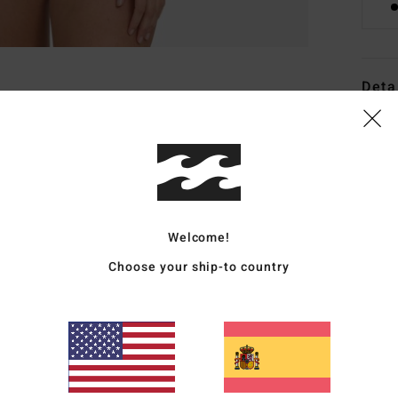
Deta
Bañad
Style
Carac
E
Welcome!
C
Choose your ship-to country
T
A
T
P
Comp