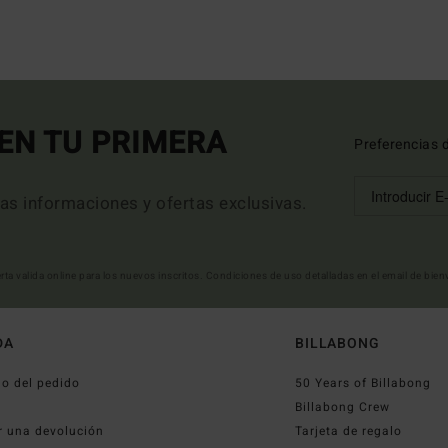
EN TU PRIMERA
Preferencias 
mas informaciones y ofertas exclusivas.
erta valida online para los nuevos inscritos. Condiciones de uso detalladas en el email de bie
DA
BILLABONG
o del pedido
50 Years of Billabong
o
Billabong Crew
r una devolución
Tarjeta de regalo