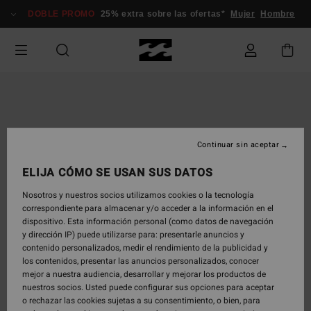
Pasar
DOBLE PROMO
25% extra sobre las ofertas*
Mujer
Hombre
a
la
información
del
producto
Continuar sin aceptar
ELIJA CÓMO SE USAN SUS DATOS
Nosotros y nuestros socios utilizamos cookies o la tecnología
correspondiente para almacenar y/o acceder a la información en el
dispositivo. Esta información personal (como datos de navegación
y dirección IP) puede utilizarse para: presentarle anuncios y
contenido personalizados, medir el rendimiento de la publicidad y
los contenidos, presentar las anuncios personalizados, conocer
mejor a nuestra audiencia, desarrollar y mejorar los productos de
nuestros socios. Usted puede configurar sus opciones para aceptar
o rechazar las cookies sujetas a su consentimiento, o bien, para