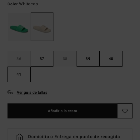
Whitecap
Color
36
37
38
39
40
41
Ver guía de tallas
Añadir a la cesta
Domicilio o Entrega en punto de recogida