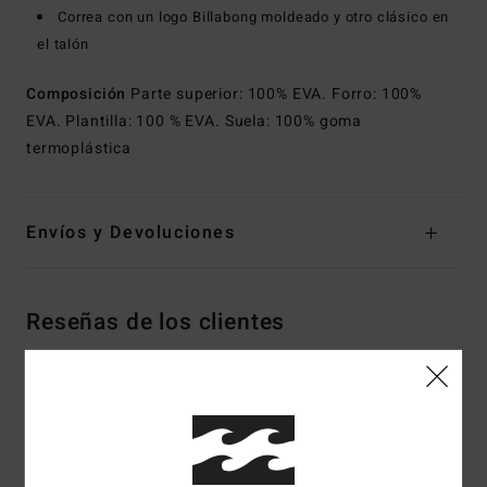
Correa con un logo Billabong moldeado y otro clásico en
el talón
Composición
Parte superior: 100% EVA. Forro: 100%
EVA. Plantilla: 100 % EVA. Suela: 100% goma
termoplástica
Envíos y Devoluciones
Reseñas de los clientes
Puntuación media
5.0
/5