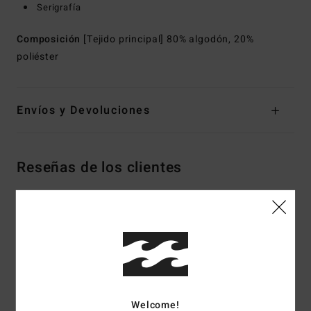
Serigrafía
Composición
[Tejido principal] 80% algodón, 20%
poliéster
Envíos y Devoluciones
Reseñas de los clientes
Puntuación media
4.5
/5
basado en
2 reseñas verificadas
desde junio 2026
Welcome!