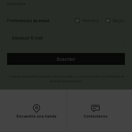
exclusivas.
Preferencias de email
Hombre
Mujer
Suscribir
(*) Oferta valida online para los nuevos inscritos. Condiciones de uso detalladas en
el email de bienvenida
Encuentra una tienda
Contactenos