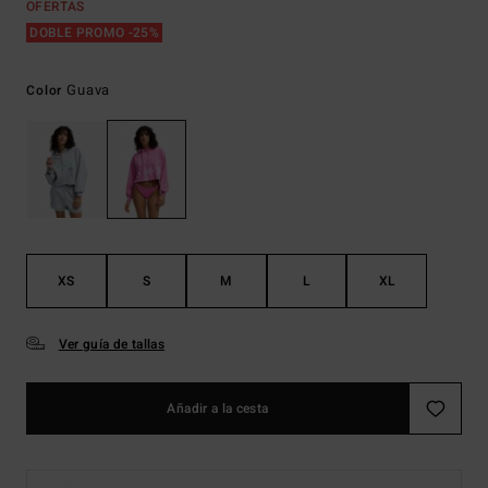
OFERTAS
DOBLE PROMO -25%
Guava
Color
XS
S
M
L
XL
Ver guía de tallas
Añadir a la cesta