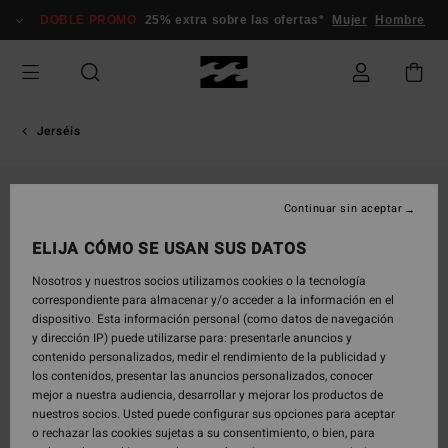
Pasar
DOBLE PROMO
25% extra sobre las ofertas*
Mujer
Hombre
a
la
información
del
producto
Jerséis
Continuar sin aceptar
ELIJA CÓMO SE USAN SUS DATOS
Nosotros y nuestros socios utilizamos cookies o la tecnología
correspondiente para almacenar y/o acceder a la información en el
dispositivo. Esta información personal (como datos de navegación
y dirección IP) puede utilizarse para: presentarle anuncios y
contenido personalizados, medir el rendimiento de la publicidad y
los contenidos, presentar las anuncios personalizados, conocer
mejor a nuestra audiencia, desarrollar y mejorar los productos de
nuestros socios. Usted puede configurar sus opciones para aceptar
o rechazar las cookies sujetas a su consentimiento, o bien, para