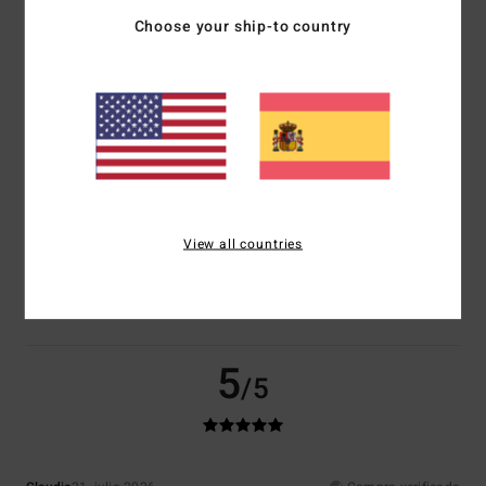
El 0% de nuestros clientes recomiendan este producto
Choose your ship-to country
Comodidad
Relación calidad-precio
5.0
4.0
Talla
Material
4.5
Demasiado pequeño
Demasiado grande
Color
View all countries
4.5
5
/5