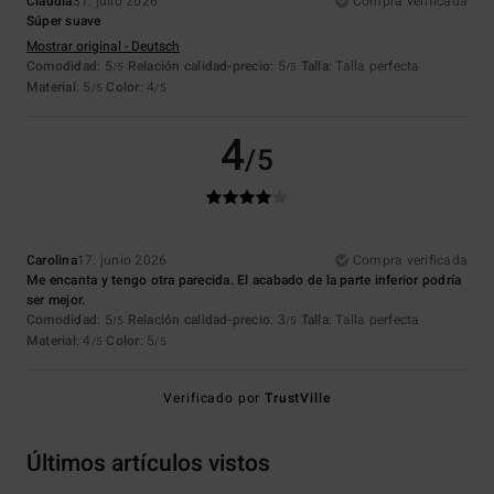
Claudia
31. julio 2026
Compra verificada
Súper suave
Mostrar original - Deutsch
Comodidad
: 5
Relación calidad-precio
: 5
Talla
: Talla perfecta
/5
/5
Material
: 5
Color
: 4
/5
/5
4
/5
Carolina
17. junio 2026
Compra verificada
Me encanta y tengo otra parecida. El acabado de la parte inferior podría
ser mejor.
Comodidad
: 5
Relación calidad-precio
: 3
Talla
: Talla perfecta
/5
/5
Material
: 4
Color
: 5
/5
/5
Verificado por
TrustVille
Últimos artículos vistos