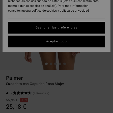
rechazar las cookies cuando no están sujetas a su consentimiento
(como algunas cookies de análisis). Para más información,
consulte nuestra
política de cookies
y
política de privacidad
Gestionar las preferencias
Aceptar todo
Palmer
Sudadera con Capucha Rosa Mujer
4.5
(2 Reseñas)
55,95 €
55%
25,18 €