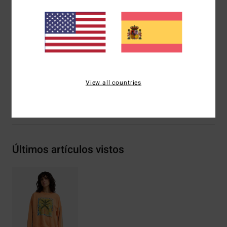
Cuello redondo
Bolsillos diagonales en los laterales
Logo serigrafiado en la parte delantera y las mangas
Composición
[Tejido principal] 80% algodón, 20%
poliéster
View all countries
Envíos y Devoluciones
Últimos artículos vistos