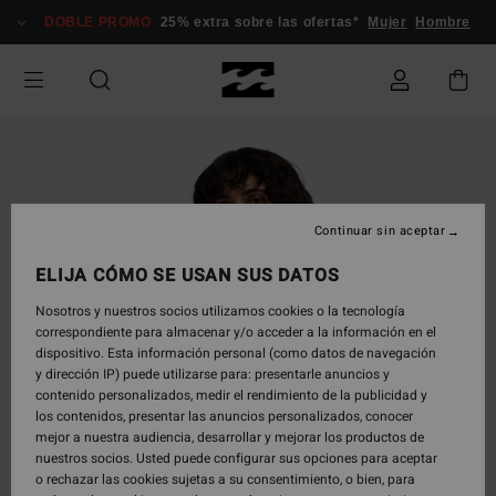
Pasar
DOBLE PROMO
25% extra sobre las ofertas*
Mujer
Hombre
a
la
información
del
producto
Continuar sin aceptar
ELIJA CÓMO SE USAN SUS DATOS
Nosotros y nuestros socios utilizamos cookies o la tecnología
correspondiente para almacenar y/o acceder a la información en el
dispositivo. Esta información personal (como datos de navegación
y dirección IP) puede utilizarse para: presentarle anuncios y
contenido personalizados, medir el rendimiento de la publicidad y
los contenidos, presentar las anuncios personalizados, conocer
mejor a nuestra audiencia, desarrollar y mejorar los productos de
nuestros socios. Usted puede configurar sus opciones para aceptar
o rechazar las cookies sujetas a su consentimiento, o bien, para