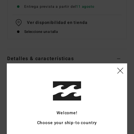
Entrega prevista a partir del
11 agosto
Ver disponibilidad en tienda
Seleccione una talla
Detalles & características
Sudadera Naranja Mujer
Style
BL000261
Código de color
tng
Características
Tejido:
Tejido afelpado cepillado mezcla de algodón y
Welcome!
poliéster
Choose your ship-to country
Teñido en prenda con pigmentos
Corte amplio