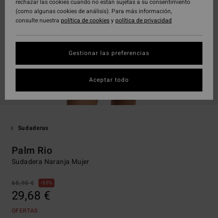
rechazar las cookies cuando no están sujetas a su consentimiento
(como algunas cookies de análisis). Para más información,
consulte nuestra
política de cookies
y
política de privacidad
Gestionar las preferencias
Aceptar todo
Sudaderas
Palm Rio
Sudadera Naranja Mujer
65,95 €
55%
29,68 €
OFERTAS