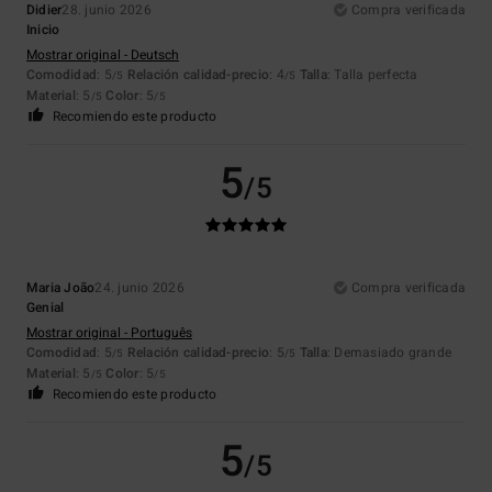
Didier
28. junio 2026
Compra verificada
Inicio
Mostrar original - Deutsch
Comodidad
: 5
Relación calidad-precio
: 4
Talla
: Talla perfecta
/5
/5
Material
: 5
Color
: 5
/5
/5
Recomiendo este producto
5
/5
Maria João
24. junio 2026
Compra verificada
Genial
Mostrar original - Português
Comodidad
: 5
Relación calidad-precio
: 5
Talla
: Demasiado grande
/5
/5
Material
: 5
Color
: 5
/5
/5
Recomiendo este producto
5
/5