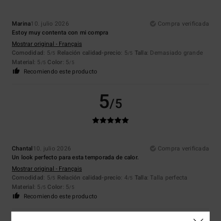
Marina
10. julio 2026
Compra verificada
Estoy muy contenta con mi compra
Mostrar original - Français
Comodidad
: 5
Relación calidad-precio
: 5
Talla
: Demasiado grande
/5
/5
Material
: 5
Color
: 5
/5
/5
Recomiendo este producto
5
/5
Chantal
10. julio 2026
Compra verificada
Un look perfecto para esta temporada de calor.
Mostrar original - Français
Comodidad
: 5
Relación calidad-precio
: 4
Talla
: Talla perfecta
/5
/5
Material
: 5
Color
: 5
/5
/5
Recomiendo este producto