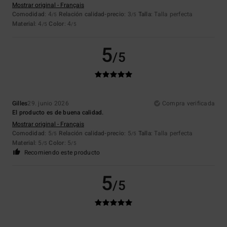
Mostrar original - Français
Comodidad
: 4
Relación calidad-precio
: 3
Talla
: Talla perfecta
/5
/5
Material
: 4
Color
: 4
/5
/5
5
/5
Gilles
29. junio 2026
Compra verificada
El producto es de buena calidad.
Mostrar original - Français
Comodidad
: 5
Relación calidad-precio
: 5
Talla
: Talla perfecta
/5
/5
Material
: 5
Color
: 5
/5
/5
Recomiendo este producto
5
/5