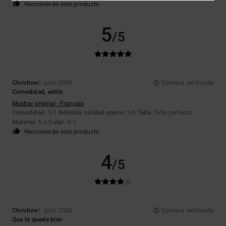
Recomiendo este producto
5
/5
Christine
5. julio 2026
Compra verificada
Comodidad, estilo
Mostrar original - Français
Comodidad
: 5
Relación calidad-precio
: 5
Talla
: Talla perfecta
/5
/5
Material
: 5
Color
: 5
/5
/5
Recomiendo este producto
4
/5
Christine
1. julio 2026
Compra verificada
Que te quede bien