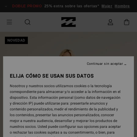
Pasar
DOBLE PROMO
25% extra sobre las ofertas*
Mujer
Hombre
a
la
información
del
producto
NOVEDAD
Continuar sin aceptar
ELIJA CÓMO SE USAN SUS DATOS
Nosotros y nuestros socios utilizamos cookies o la tecnología
correspondiente para almacenar y/o acceder a la información en el
dispositivo. Esta información personal (como datos de navegación
y dirección IP) puede utilizarse para: presentarle anuncios y
contenido personalizados, medir el rendimiento de la publicidad y
los contenidos, presentar las anuncios personalizados, conocer
mejor a nuestra audiencia, desarrollar y mejorar los productos de
nuestros socios. Usted puede configurar sus opciones para aceptar
o rechazar las cookies sujetas a su consentimiento, o bien, para