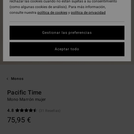
rechazar las cookies cuando no están sujetas a su consentimiento
(como algunas cookies de análisis). Para más información,
consulte nuestra
política de cookies
y
política de privacidad
Gestionar las preferencias
Aceptar todo
Monos
Pacific Time
Mono Marrón mujer
4.8
(31 Reseñas)
75,95 €