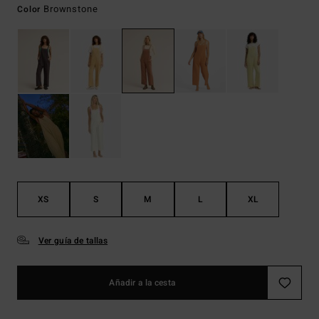
Brownstone
Color
XS
S
M
L
XL
Ver guía de tallas
Añadir a la cesta