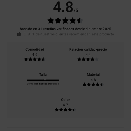
4.8
/5
basado en
31 reseñas verificadas
desde diciembre 2025
El 81% de nuestros clientes recomiendan este producto
Comodidad
Relación calidad-precio
4.9
4.4
Talla
Material
4.8
Demasiado pequeño
Demasiado grande
Color
4.7