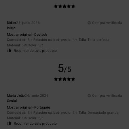
Didier
28. junio 2026
Compra verificada
Inicio
Mostrar original - Deutsch
Comodidad
: 5
Relación calidad-precio
: 4
Talla
: Talla perfecta
/5
/5
Material
: 5
Color
: 5
/5
/5
Recomiendo este producto
5
/5
Maria João
24. junio 2026
Compra verificada
Genial
Mostrar original - Português
Comodidad
: 5
Relación calidad-precio
: 5
Talla
: Demasiado grande
/5
/5
Material
: 5
Color
: 5
/5
/5
Recomiendo este producto