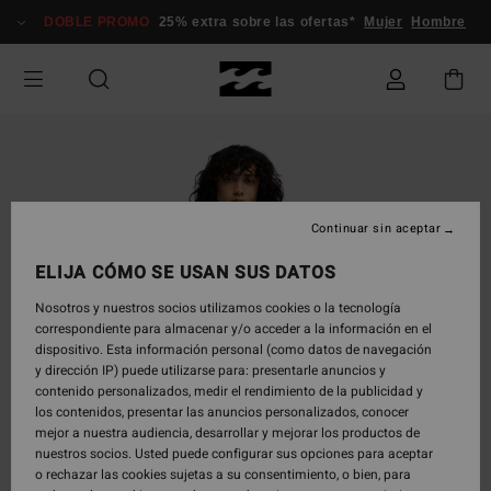
Pasar
DOBLE PROMO
25% extra sobre las ofertas*
Mujer
Hombre
a
la
información
del
producto
Continuar sin aceptar
ELIJA CÓMO SE USAN SUS DATOS
Nosotros y nuestros socios utilizamos cookies o la tecnología
correspondiente para almacenar y/o acceder a la información en el
dispositivo. Esta información personal (como datos de navegación
y dirección IP) puede utilizarse para: presentarle anuncios y
contenido personalizados, medir el rendimiento de la publicidad y
los contenidos, presentar las anuncios personalizados, conocer
mejor a nuestra audiencia, desarrollar y mejorar los productos de
nuestros socios. Usted puede configurar sus opciones para aceptar
o rechazar las cookies sujetas a su consentimiento, o bien, para