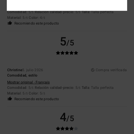
Mostrar original - Français
Comodidad
: 5
Relación calidad-precio
: 5
Talla
: Talla perfecta
/5
/5
Material
: 5
Color
: 4
/5
/5
Recomiendo este producto
5
/5
Christine
5. julio 2026
Compra verificada
Comodidad, estilo
Mostrar original - Français
Comodidad
: 5
Relación calidad-precio
: 5
Talla
: Talla perfecta
/5
/5
Material
: 5
Color
: 5
/5
/5
Recomiendo este producto
4
/5