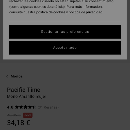
rechazar las cookies cuando no están sujetas a su consentimiento
(como algunas cookies de análisis). Para más información,
consulte nuestra
política de cookies
y
política de privacidad
Gestionar las preferencias
Aceptar todo
Monos
Pacific Time
Mono Amarillo mujer
4.8
(31 Reseñas)
75,95 €
55%
34,18 €