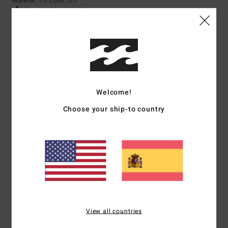
Material
: 5
Color
: 5
/5
/5
Recomiendo este producto
5
/5
Elisabeth
9. julio 2026
Compra verificada
Welcome!
¡Muy agradable en verano, un color perfecto!
Choose your ship-to country
Mostrar original - Deutsch
Comodidad
: 5
Relación calidad-precio
: 5
Talla
: Talla perfecta
/5
/5
Material
: 5
Color
: 5
/5
/5
Recomiendo este producto
5
/5
View all countries
Christine
5. julio 2026
Compra verificada
Por la misma razón que antes