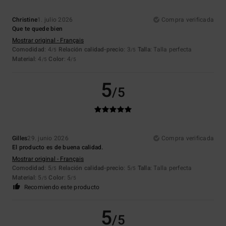
Christine
1. julio 2026
Compra verificada
Que te quede bien
Mostrar original - Français
Comodidad
: 4
Relación calidad-precio
: 3
Talla
: Talla perfecta
/5
/5
Material
: 4
Color
: 4
/5
/5
5
/5
Gilles
29. junio 2026
Compra verificada
El producto es de buena calidad.
Mostrar original - Français
Comodidad
: 5
Relación calidad-precio
: 5
Talla
: Talla perfecta
/5
/5
Material
: 5
Color
: 5
/5
/5
Recomiendo este producto
5
/5