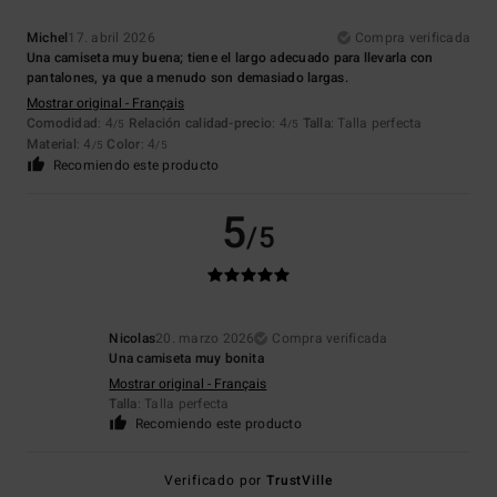
Michel
17. abril 2026
Compra verificada
Una camiseta muy buena; tiene el largo adecuado para llevarla con
pantalones, ya que a menudo son demasiado largas.
Mostrar original - Français
Comodidad
: 4
Relación calidad-precio
: 4
Talla
: Talla perfecta
/5
/5
Material
: 4
Color
: 4
/5
/5
Recomiendo este producto
5
/5
Nicolas
20. marzo 2026
Compra verificada
Una camiseta muy bonita
Mostrar original - Français
Talla
: Talla perfecta
Recomiendo este producto
Verificado por
TrustVille