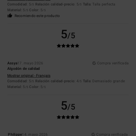
Comodidad
: 5
Relación calidad-precio
: 5
Talla
: Talla perfecta
/5
/5
Material
: 5
Color
: 5
/5
/5
Recomiendo este producto
5
/5
Assya
17. mayo 2026
Compra verificada
Algodón de calidad
Mostrar original - Français
Comodidad
: 5
Relación calidad-precio
: 4
Talla
: Demasiado grande
/5
/5
Material
: 5
Color
: 5
/5
/5
5
/5
Philippe
14. mayo 2026
Compra verificada