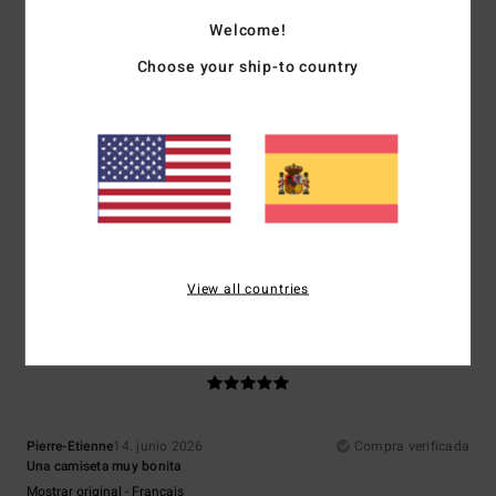
Welcome!
5
/5
Choose your ship-to country
Mathilde
21. junio 2026
Compra verificada
Muy agradable
Mostrar original - Français
Comodidad
: 5
Relación calidad-precio
: 5
Talla
: Demasiado grande
/5
/5
Material
: 5
Color
: 5
/5
/5
Recomiendo este producto
View all countries
5
/5
Pierre-Etienne
14. junio 2026
Compra verificada
Una camiseta muy bonita
Mostrar original - Français