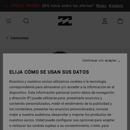
Pasar
DOBLE PROMO
25% extra sobre las ofertas*
Mujer
Hombre
a
la
información
del
producto
Camisetas
Continuar sin aceptar
ELIJA CÓMO SE USAN SUS DATOS
Nosotros y nuestros socios utilizamos cookies o la tecnología
correspondiente para almacenar y/o acceder a la información en el
dispositivo. Esta información personal (como datos de navegación
y dirección IP) puede utilizarse para: presentarle anuncios y
contenido personalizados, medir el rendimiento de la publicidad y
los contenidos, presentar las anuncios personalizados, conocer
mejor a nuestra audiencia, desarrollar y mejorar los productos de
nuestros socios. Usted puede configurar sus opciones para aceptar
o rechazar las cookies sujetas a su consentimiento, o bien, para