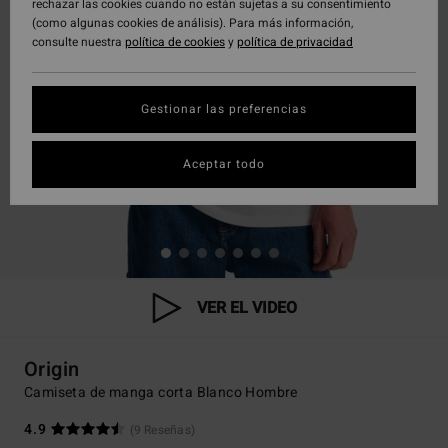
rechazar las cookies cuando no están sujetas a su consentimiento
(como algunas cookies de análisis). Para más información,
consulte nuestra
política de cookies
y
política de privacidad
Gestionar las preferencias
Aceptar todo
VER EL VIDEO
Origin
Camiseta de manga corta Blanco Hombre
4.9
(9 Reseñas)