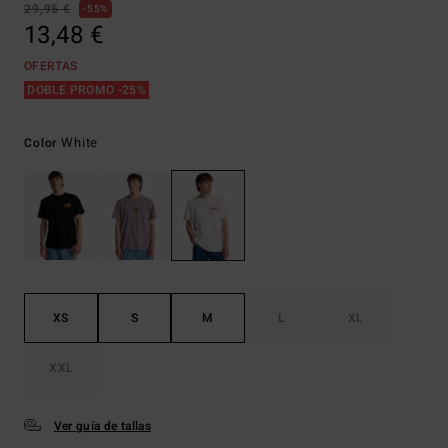
29,95 €
55%
13,48 €
OFERTAS
DOBLE PROMO -25%
White
Color
XS
S
M
L
XL
XXL
Ver guía de tallas