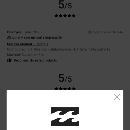
5
/5
Charlyne
5. julio 2026
Compra verificada
¡Original y con un corte impecable!
Mostrar original - Français
Comodidad
: 5
Relación calidad-precio
: 4
Talla
: Talla perfecta
/5
/5
Material
: 5
Color
: 5
/5
/5
Recomiendo este producto
5
/5
Mathias
26. junio 2026
Compra verificada
La parte trasera de la camiseta es muy bonita
Mostrar original - Français
Relación calidad-precio
: 5
Talla
: Talla perfecta
Material
: 5
/5
/5
Recomiendo este producto