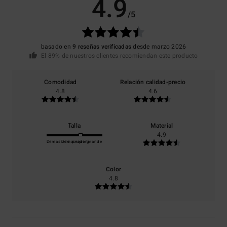
4.9
/5
basado en
9 reseñas verificadas
desde marzo 2026
El 89% de nuestros clientes recomiendan este producto
Comodidad
Relación calidad-precio
4.8
4.6
Talla
Material
4.9
Demasiado pequeño
Demasiado grande
Color
4.8