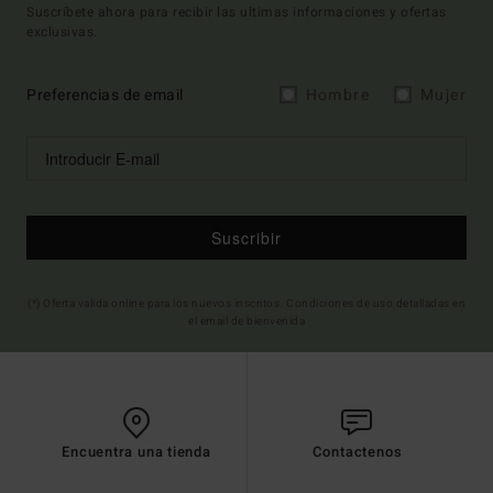
Suscríbete ahora para recibir las ultimas informaciones y ofertas
exclusivas.
Preferencias de email
Hombre
Mujer
Suscribir
(*) Oferta valida online para los nuevos inscritos. Condiciones de uso detalladas en
el email de bienvenida
Encuentra una tienda
Contactenos