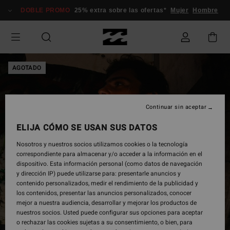
Pasar
DOBLE PROMO
25% extra sobre las ofertas*
Mujer
Hombre
a
la
información
del
producto
AGOTADO
Continuar sin aceptar
ELIJA CÓMO SE USAN SUS DATOS
Nosotros y nuestros socios utilizamos cookies o la tecnología
correspondiente para almacenar y/o acceder a la información en el
dispositivo. Esta información personal (como datos de navegación
y dirección IP) puede utilizarse para: presentarle anuncios y
contenido personalizados, medir el rendimiento de la publicidad y
los contenidos, presentar las anuncios personalizados, conocer
mejor a nuestra audiencia, desarrollar y mejorar los productos de
nuestros socios. Usted puede configurar sus opciones para aceptar
o rechazar las cookies sujetas a su consentimiento, o bien, para