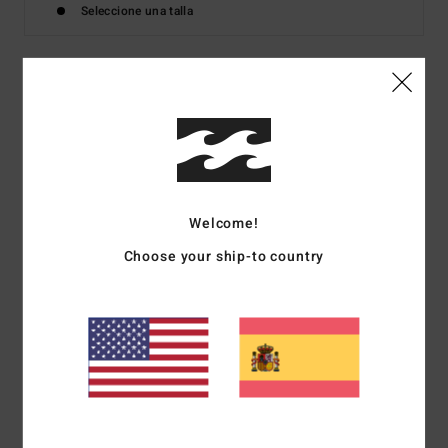
Seleccione una talla
Detalles & características
Camiseta de manga corta Verde hombre
Style
EBYZT00376
Código de color
gpl0
Welcome!
Características
Choose your ship-to country
Parte de la colección Mogul
Tejido:
algodón
Ajuste OG
Corte relajado y cuadrado
Estampados delanteros y traseros
Lavado wave wash para un look retro con tacto suave
Composición
[Tejido principal] 100% algodón