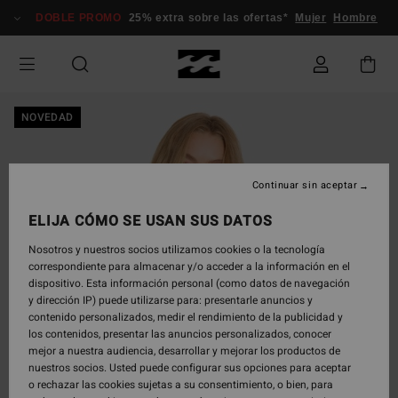
Pasar
DOBLE PROMO
25% extra sobre las ofertas*
Mujer
Hombre
a
la
información
del
producto
NOVEDAD
Continuar sin aceptar
ELIJA CÓMO SE USAN SUS DATOS
Nosotros y nuestros socios utilizamos cookies o la tecnología
correspondiente para almacenar y/o acceder a la información en el
dispositivo. Esta información personal (como datos de navegación
y dirección IP) puede utilizarse para: presentarle anuncios y
contenido personalizados, medir el rendimiento de la publicidad y
los contenidos, presentar las anuncios personalizados, conocer
mejor a nuestra audiencia, desarrollar y mejorar los productos de
nuestros socios. Usted puede configurar sus opciones para aceptar
o rechazar las cookies sujetas a su consentimiento, o bien, para