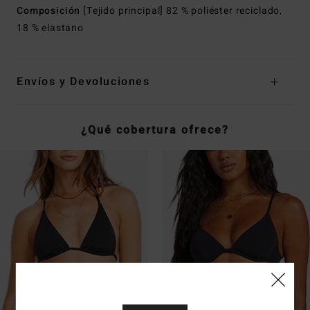
Composición
[Tejido principal] 82 % poliéster reciclado,
18 % elastano
Envíos y Devoluciones
¿Qué cobertura ofrece?