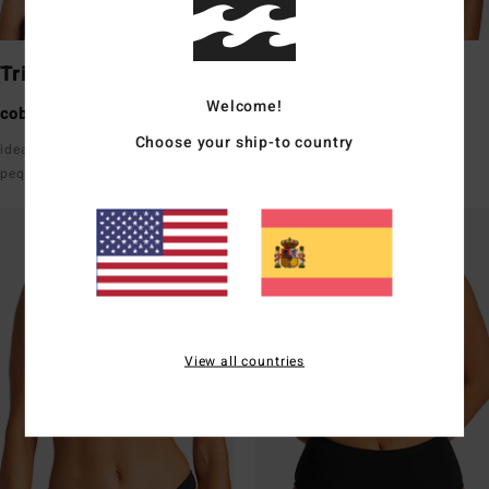
Triangle
Underwire
Welcome!
cobertura media
cobertura media
Choose your ship-to country
ideal para tallas de busto de
buena sujeción con tirantes
pequeñas a medianas
View all countries