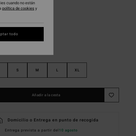
okies cuando no están
 PROMO -25%
ra
política de cookies
y
Amethyst Smoke
ptar todo
S
M
L
XL
Añadir a la cesta
Domicilio o Entrega en punto de recogida
Entrega prevista a partir del
10 agosto