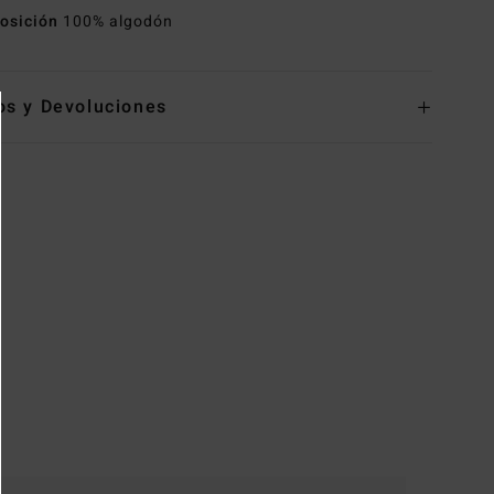
osición
100% algodón
os y Devoluciones