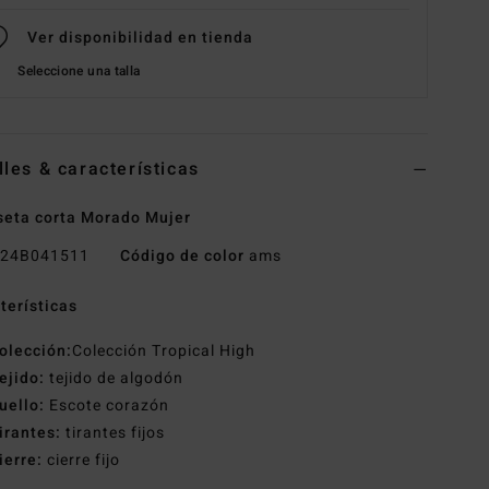
Ver disponibilidad en tienda
Seleccione una talla
lles & características
eta corta Morado Mujer
24B041511
Código de color
ams
terísticas
olección:
Colección Tropical High
ejido:
tejido de algodón
uello:
Escote corazón
irantes:
tirantes fijos
ierre:
cierre fijo