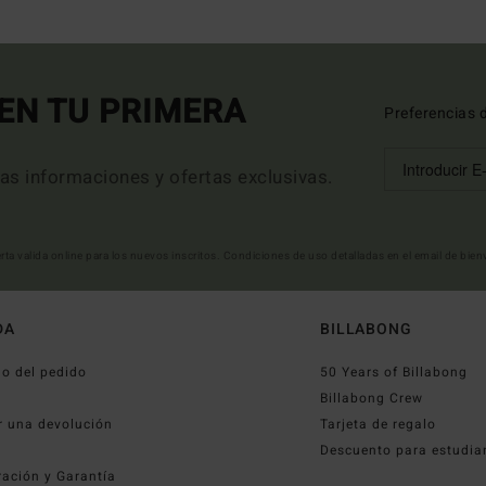
EN TU PRIMERA
Preferencias 
mas informaciones y ofertas exclusivas.
erta valida online para los nuevos inscritos. Condiciones de uso detalladas en el email de bie
DA
BILLABONG
o del pedido
50 Years of Billabong
o
Billabong Crew
r una devolución
Tarjeta de regalo
Descuento para estudia
ración y Garantía