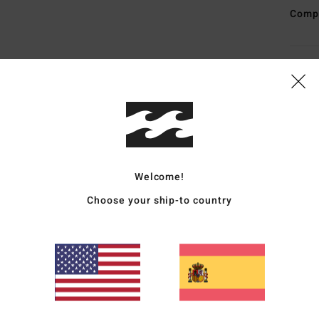
Comp
Enví
Welcome!
Puntuación media
Choose your ship-to country
5.0
/5
basado en
3 reseñas verificadas
desde febrero 2026
El 100% de nuestros clientes recomiendan este producto