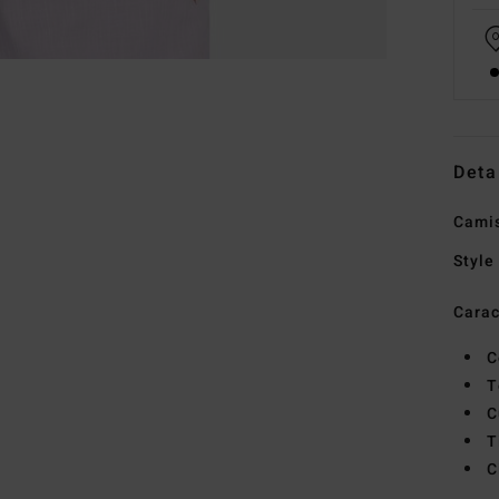
Deta
Camis
Style
Carac
C
T
C
T
C