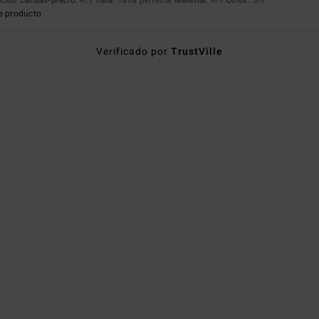
/5
/5
/5
e producto
Verificado por
TrustVille