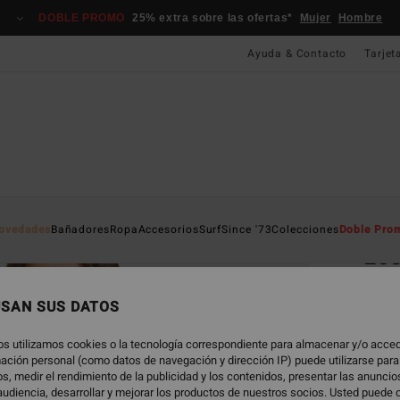
DOBLE PROMO
25% extra sobre las ofertas*
Mujer
Hombre
Ayuda & Contacto
Tarjet
Página D
ovedades
Bañadores
Ropa
Accesorios
Surf
Since '73
Colecciones
Doble Pro
Los
Camis
USAN SUS DATOS
5.0
55,95
os utilizamos cookies o la tecnología correspondiente para almacenar y/o acced
20,
rmación personal (como datos de navegación y dirección IP) puede utilizarse para
s, medir el rendimiento de la publicidad y los contenidos, presentar las anunci
OFERT
udiencia, desarrollar y mejorar los productos de nuestros socios. Usted puede 