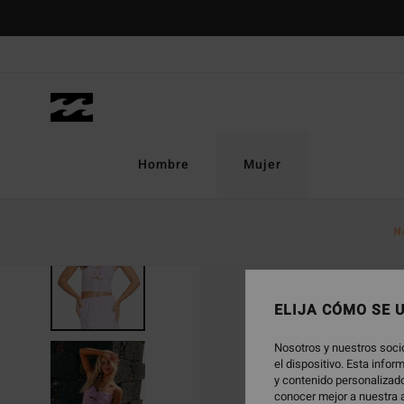
Pasar
a
la
información
del
producto
Hombre
Mujer
N
ELIJA CÓMO SE 
Nosotros y nuestros soci
el dispositivo. Esta info
y contenido personalizado
conocer mejor a nuestra a