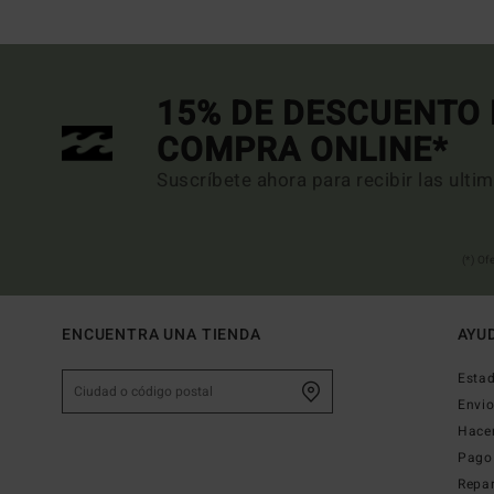
15% DE DESCUENTO 
COMPRA ONLINE*
Suscríbete ahora para recibir las ulti
(*) Of
ENCUENTRA UNA TIENDA
AYU
Estad
Envi
Hace
Pago
Repa