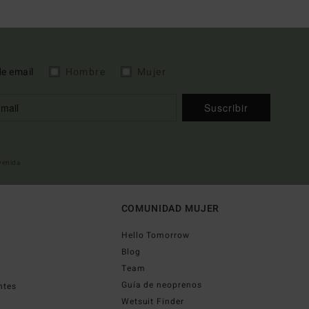
de email
Hombre
Mujer
Suscribir
nvenida
COMUNIDAD MUJER
Hello Tomorrow
Blog
Team
Guía de neoprenos
ntes
Wetsuit Finder