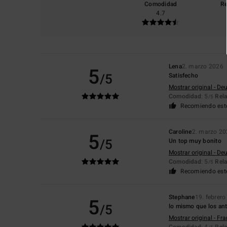
Comodidad
Re
4.7
Lena
2. marzo 2026
5
/5
Satisfecho
Mostrar original - De
Comodidad
: 5
Rela
/5
Recomiendo est
Caroline
2. marzo 2
5
/5
Un top muy bonito
Mostrar original - De
Comodidad
: 5
Rela
/5
Recomiendo est
Stephane
19. febrer
5
/5
lo mismo que los ant
Mostrar original - Fr
Comodidad
: 4
Rela