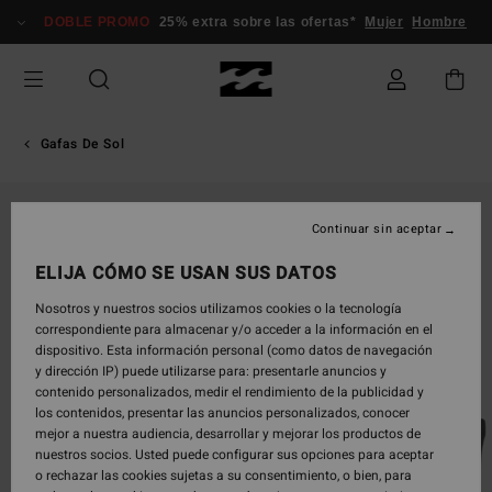
Pasar
DOBLE PROMO
25% extra sobre las ofertas*
Mujer
Hombre
a
la
información
del
producto
Gafas De Sol
Continuar sin aceptar
ELIJA CÓMO SE USAN SUS DATOS
Nosotros y nuestros socios utilizamos cookies o la tecnología
correspondiente para almacenar y/o acceder a la información en el
dispositivo. Esta información personal (como datos de navegación
y dirección IP) puede utilizarse para: presentarle anuncios y
contenido personalizados, medir el rendimiento de la publicidad y
los contenidos, presentar las anuncios personalizados, conocer
mejor a nuestra audiencia, desarrollar y mejorar los productos de
nuestros socios. Usted puede configurar sus opciones para aceptar
o rechazar las cookies sujetas a su consentimiento, o bien, para