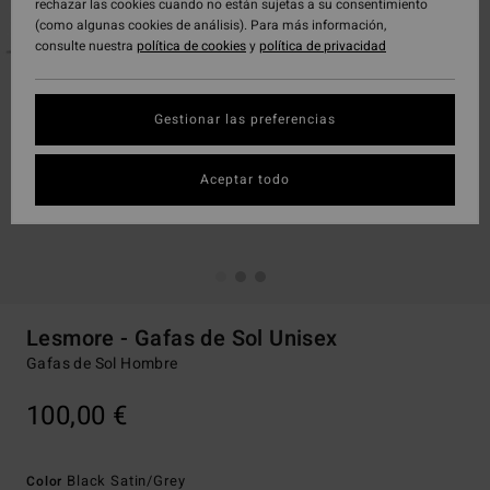
rechazar las cookies cuando no están sujetas a su consentimiento
(como algunas cookies de análisis). Para más información,
consulte nuestra
política de cookies
y
política de privacidad
Gestionar las preferencias
Aceptar todo
Lesmore - Gafas de Sol Unisex
Gafas de Sol Hombre
100,00 €
Black Satin/grey
Color