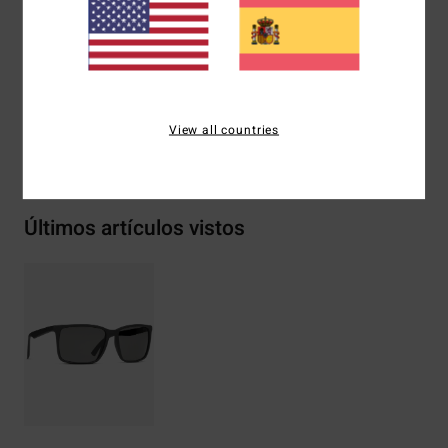
Composición
73% Nailon, 23% Policarbonato, 2% Metal,
2% Aleación de Zinc
View all countries
Envíos y Devoluciones
Últimos artículos vistos