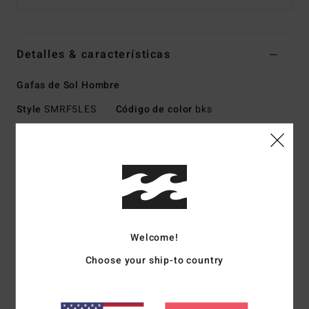
Detalles & características
Gafas de Sol Hombre
Style
SMRF5LES
Código de color
bks
Características
Tamaño mediano-grande
Montura de Nailon Grilamid
Varillas ópticas italianas de acero inoxidable
Lente de policarbonato resistente a impactos
Welcome!
Lente esférica base 6
100% protección solar UV
Choose your ship-to country
Disponible en Wildlife Polarized
Fabricado en Italia
Descargar la
Declaración De Conformidad