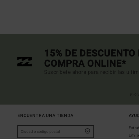
15% DE DESCUENTO 
COMPRA ONLINE*
Suscríbete ahora para recibir las ulti
(*) Of
ENCUENTRA UNA TIENDA
AYU
Estad
Envi