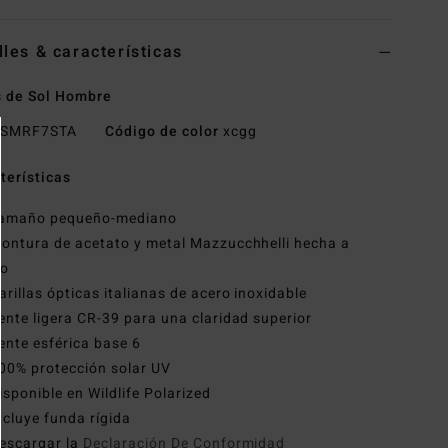
lles & características
 de Sol Hombre
SMRF7STA
Código de color
xcgg
terísticas
amaño pequeño-mediano
ontura de acetato y metal Mazzucchhelli hecha a
o
arillas ópticas italianas de acero inoxidable
ente ligera CR-39 para una claridad superior
ente esférica base 6
00% protección solar UV
isponible en Wildlife Polarized
ncluye funda rígida
escargar la
Declaración De Conformidad