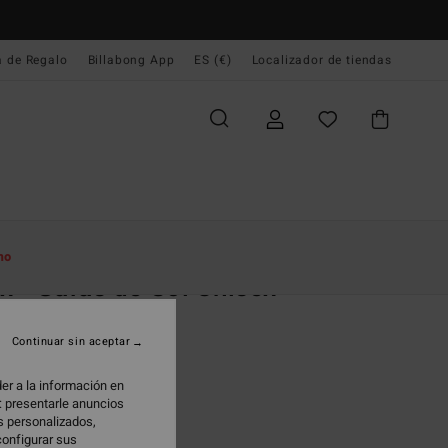
a de Regalo
Billabong App
ES (€)
Localizador de tiendas
e Inicio
Mujer
Accesorios
Gafas De Sol
mo
x - Gafas de Sol Unisex
 de Sol Hombre
Continuar sin aceptar
,00 €
er a la información en
: presentarle anuncios
os personalizados,
Oyster/light Green
configurar sus