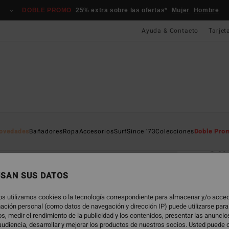
DOBLE PROMO
25% extra sobre las ofertas*
Mujer
Hombre
Ayuda & Contacto
Tarjet
Página D
ovedades
Bañadores
Ropa
Accesorios
Surf
Since '73
Colecciones
Doble Pro
Sta
Gafas
USAN SUS DATOS
140
os utilizamos cookies o la tecnología correspondiente para almacenar y/o acced
rmación personal (como datos de navegación y dirección IP) puede utilizarse para
s, medir el rendimiento de la publicidad y los contenidos, presentar las anunci
Color
udiencia, desarrollar y mejorar los productos de nuestros socios. Usted puede 