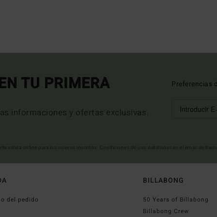
EN TU PRIMERA
Preferencias 
mas informaciones y ofertas exclusivas.
erta valida online para los nuevos inscritos. Condiciones de uso detalladas en el email de bie
DA
BILLABONG
o del pedido
50 Years of Billabong
o
Billabong Crew