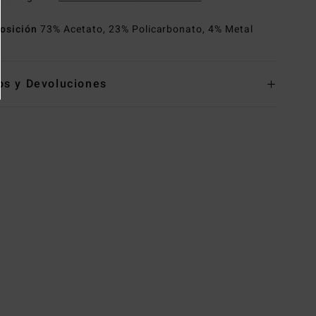
osición
73% Acetato, 23% Policarbonato, 4% Metal
os y Devoluciones