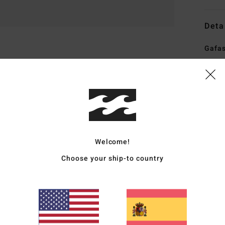
Deta
Gafas
Style
Carac
T
M
man
Welcome!
V
Choose your ship-to country
L
L
1
D
I
D