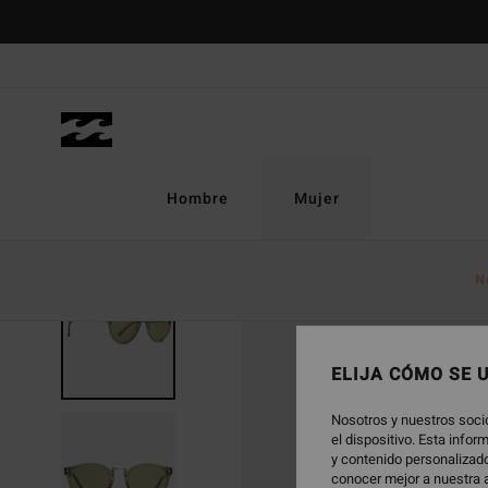
Pasar
a
la
información
del
producto
Hombre
Mujer
N
ELIJA CÓMO SE 
Nosotros y nuestros soci
el dispositivo. Esta info
y contenido personalizado
conocer mejor a nuestra a