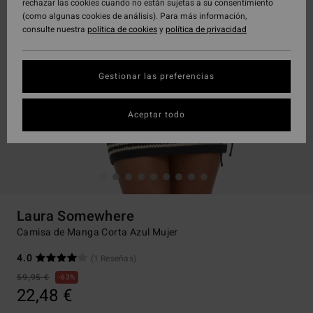
rechazar las cookies cuando no están sujetas a su consentimiento
(como algunas cookies de análisis). Para más información,
consulte nuestra
política de cookies
y
política de privacidad
Gestionar las preferencias
Aceptar todo
Laura Somewhere
Camisa de Manga Corta Azul Mujer
4.0
(1 Reseñas)
59,95 €
63%
22,48 €