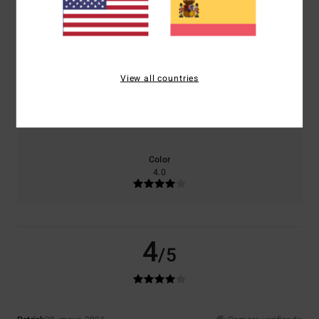
El 0% de nuestros clientes recomiendan este producto
Comodidad
Relación calidad-precio
4.0
3.0
View all countries
Talla
Material
4.0
Demasiado pequeño
Demasiado grande
Color
4.0
4
/5