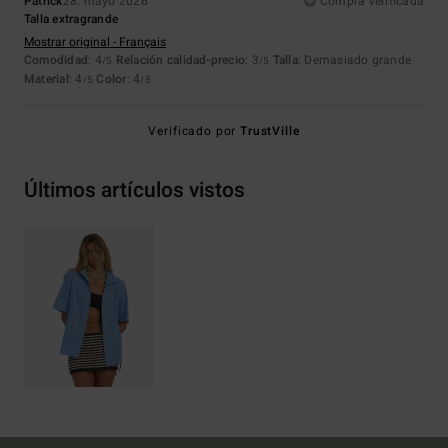
Patrick
28. mayo 2026
Compra verificada
Talla extragrande
Mostrar original - Français
Comodidad
: 4
Relación calidad-precio
: 3
Talla
: Demasiado grande
/5
/5
Material
: 4
Color
: 4
/5
/5
Verificado por
TrustVille
Últimos artículos vistos