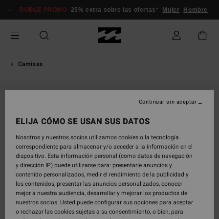
Pasar
DOBLE PROMO
25% extra sobre las ofertas*
Mujer
Hombre
a
la
información
del
producto
Camisas
Continuar sin aceptar
ELIJA CÓMO SE USAN SUS DATOS
Nosotros y nuestros socios utilizamos cookies o la tecnología
correspondiente para almacenar y/o acceder a la información en el
dispositivo. Esta información personal (como datos de navegación
y dirección IP) puede utilizarse para: presentarle anuncios y
contenido personalizados, medir el rendimiento de la publicidad y
los contenidos, presentar las anuncios personalizados, conocer
mejor a nuestra audiencia, desarrollar y mejorar los productos de
nuestros socios. Usted puede configurar sus opciones para aceptar
o rechazar las cookies sujetas a su consentimiento, o bien, para