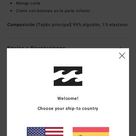
Manga corta
Cierre con botones en la parte inferior
Composición
[Tejido principal] 99% algodón, 1% elastano
Envíos y Devoluciones
Reseñas de los clientes
Puntuación media
Welcome!
4.0
Choose your ship-to country
/5
basado en
1 reseñas verificadas
desde mayo 2026