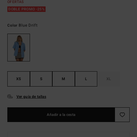
OFERTAS
DOBLE PROMO -25%
Blue Drift
Color
XS
S
M
L
XL
Ver guía de tallas
Añadir a la cesta