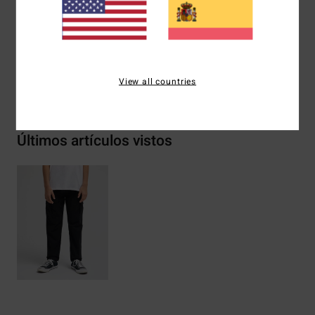
Composición
[Tejido principal] 60% algodón, 40%
poliéster
View all countries
Envíos y Devoluciones
Últimos artículos vistos