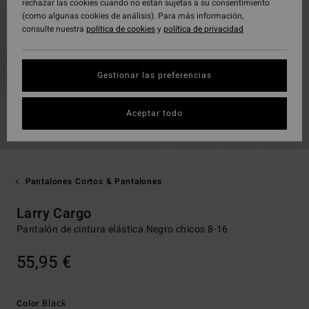
rechazar las cookies cuando no están sujetas a su consentimiento
(como algunas cookies de análisis). Para más información,
consulte nuestra
política de cookies
y
política de privacidad
Gestionar las preferencias
Aceptar todo
Pantalones Cortos & Pantalones
Larry Cargo
Pantalón de cintura elástica Negro chicos 8-16
55,95 €
Black
Color