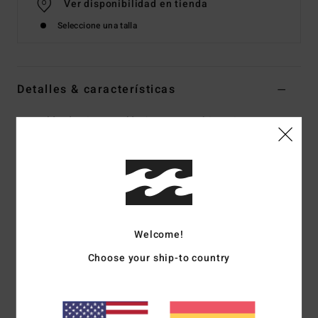
Ver disponibilidad en tienda
Seleccione una talla
Detalles & características
Pantalón de cintura elástica Negro chicos 8-16
Style
EBBNP03007
Código de color
blk
Características
Tejido:
pantalón de sarga elástica de peso medio
Corte:
corte relajado, cintura elástica
Welcome!
Cierre interior con cordones
Choose your ship-to country
Trabillas para cinturón
Bolsillos de acceso lateral
Bolsillos traseros de ojal