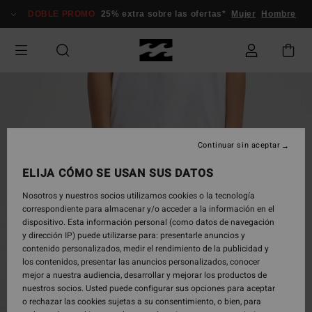
Pasar
DOBLE PROMO
25% extra sobre las ofertas*
Mujer
Hombre
a
la
información
del
producto
Continuar sin aceptar
ELIJA CÓMO SE USAN SUS DATOS
Nosotros y nuestros socios utilizamos cookies o la tecnología
correspondiente para almacenar y/o acceder a la información en el
dispositivo. Esta información personal (como datos de navegación
y dirección IP) puede utilizarse para: presentarle anuncios y
contenido personalizados, medir el rendimiento de la publicidad y
los contenidos, presentar las anuncios personalizados, conocer
mejor a nuestra audiencia, desarrollar y mejorar los productos de
nuestros socios. Usted puede configurar sus opciones para aceptar
o rechazar las cookies sujetas a su consentimiento, o bien, para