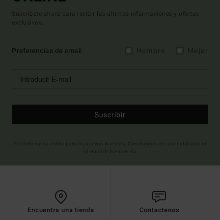
Suscríbete ahora para recibir las ultimas informaciones y ofertas
exclusivas.
Preferencias de email
Hombre
Mujer
Suscribir
(*) Oferta valida online para los nuevos inscritos. Condiciones de uso detalladas en
el email de bienvenida
Encuentra una tienda
Contactenos