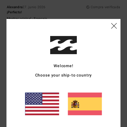
Alexandra
27. junio 2026
Compra verificada
¡Perfecto!
Mostrar original - Français
Comodidad
: 5
Relación calidad-precio
: 4
Talla
: Talla perfecta
/5
/5
Material
: 5
Color
: 5
/5
/5
5
/5
Welcome!
Myriam
25. junio 2026
Compra verificada
Choose your ship-to country
Me gusta la marca
Mostrar original - Français
Comodidad
: 5
Relación calidad-precio
: 5
Talla
: Demasiado grande
/5
/5
Material
: 5
Color
: 5
/5
/5
Recomiendo este producto
4
/5