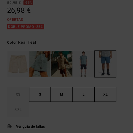
59,95 €
55%
26,98 €
OFERTAS
DOBLE PROMO -25%
Real Teal
Color
XS
S
M
L
XL
XXL
Ver guía de tallas