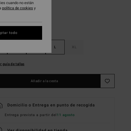
okies cuando no están
ra
política de cookies
y
ptar todo
S
M
L
XL
r guía de tallas
Añadir a la cesta
Domicilio o Entrega en punto de recogida
Entrega prevista a partir del
11 agosto
Ver disponibilidad en tienda