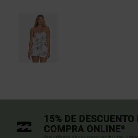
15% DE DESCUENTO 
COMPRA ONLINE*
Suscríbete ahora para recibir las ulti