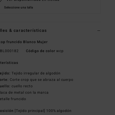
Seleccione una talla
lles & características
top fruncido Blanco Mujer
BL000182
Código de color
wcp
terísticas
ejido:
Tejido irregular de algodón
orte:
Corte crop que se abraza al cuerpo
uello:
cuello recto
laca de metal con la marca
etalle fruncido
osición
[Tejido principal] 100% algodón