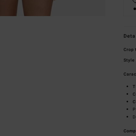
Deta
Crop 
Style
Carac
T
C
C
P
D
Comp