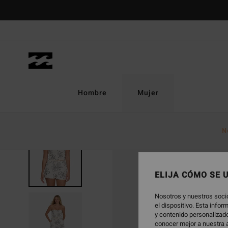
Pasar
a
la
información
del
producto
Hombre
Mujer
N
ELIJA CÓMO SE 
Nosotros y nuestros soci
el dispositivo. Esta info
y contenido personalizado
conocer mejor a nuestra a