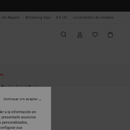
a de Regalo
Billabong App
ES (€)
Localizador de tiendas
e Inicio
Mujer
Ropa
Tops
mo
p It Simple
top fruncido Blanco Mujer
Continuar sin aceptar
(2 Reseñas)
95 €
er a la información en
: presentarle anuncios
os personalizados,
configurar sus
White Cap