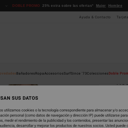
DOBLE PROMO
25% extra sobre las ofertas*
Mujer
Hombre
Ayuda & Contacto
Tarjet
Página D
ovedades
Bañadores
Ropa
Accesorios
Surf
Since '73
Colecciones
Doble Pro
Kee
Crop 
USAN SUS DATOS
5.0
45,
os utilizamos cookies o la tecnología correspondiente para almacenar y/o acced
rmación personal (como datos de navegación y dirección IP) puede utilizarse para
s, medir el rendimiento de la publicidad y los contenidos, presentar las anunci
udiencia, desarrollar y mejorar los productos de nuestros socios. Usted puede 
Color