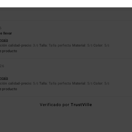
Demasiado pequeño
Demasiado grande
6
 llevar
ançais
ción calidad-precio
: 3
Talla
: Talla perfecta
Material
: 5
Color
: 5
/5
/5
/5
e producto
026
ançais
ción calidad-precio
: 5
Talla
: Talla perfecta
Material
: 5
Color
: 5
/5
/5
/5
e producto
Verificado por
TrustVille