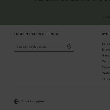
(*) Of
ENCUENTRA UNA TIENDA
AYU
Estad
Envi
Hace
Pago
Repa
Prote
FAQ 
Elige tu región