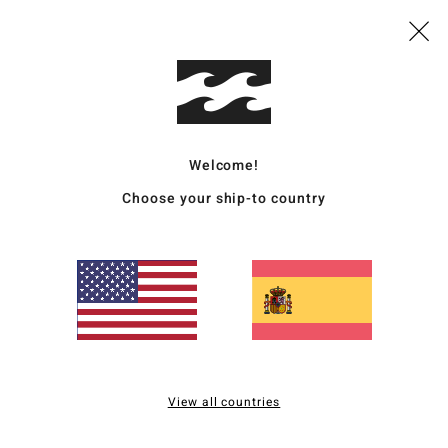
Enví
Welcome!
Choose your ship-to country
Puntuación media
5.0
/5
basado en
2 reseñas verificadas
desde mayo 2026
El 100% de nuestros clientes recomiendan este producto
View all countries
lación calidad-precio
Talla
Material
4.0
5.0