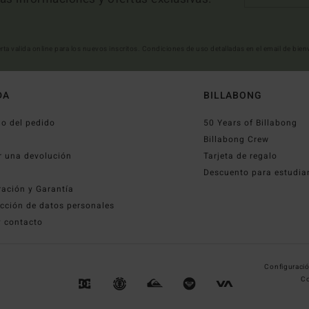
erta valida online para los nuevos inscritos. Condiciones de uso detalladas en el email de bie
DA
BILLABONG
o del pedido
50 Years of Billabong
o
Billabong Crew
r una devolución
Tarjeta de regalo
Descuento para estudia
ración y Garantía
cción de datos personales
y contacto
Configuració
Co