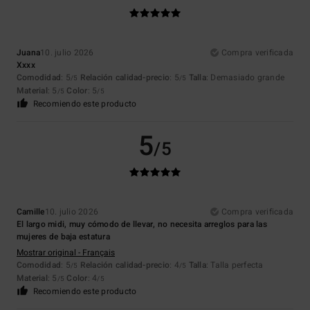
Juana
10. julio 2026
Compra verificada
Xxxx
Comodidad
: 5
Relación calidad-precio
: 5
Talla
: Demasiado grande
/5
/5
Material
: 5
Color
: 5
/5
/5
Recomiendo este producto
5
/5
Camille
10. julio 2026
Compra verificada
El largo midi, muy cómodo de llevar, no necesita arreglos para las
mujeres de baja estatura
Mostrar original - Français
Comodidad
: 5
Relación calidad-precio
: 4
Talla
: Talla perfecta
/5
/5
Material
: 5
Color
: 4
/5
/5
Recomiendo este producto