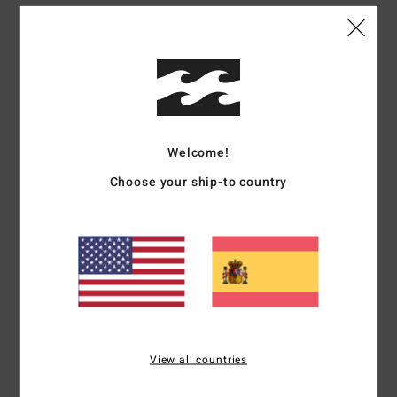
5
/5
Lambert
2. julio 2026
Compra verificada
La talla es perfecta
Mostrar original - Français
Welcome!
Comodidad
: 5
Relación calidad-precio
: 5
Talla
: Demasiado grande
/5
/5
Choose your ship-to country
Material
: 5
Color
: 5
/5
/5
Recomiendo este producto
5
/5
Helene
27. junio 2026
Compra verificada
Bonito vestido
View all countries
Mostrar original - Français
Comodidad
: 5
Relación calidad-precio
: 4
Material
: 5
Color
: 5
/5
/5
/5
/5