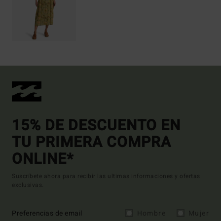
15% DE DESCUENTO EN
TU PRIMERA COMPRA
ONLINE*
Suscríbete ahora para recibir las ultimas informaciones y ofertas
exclusivas.
Preferencias de email
Hombre
Mujer