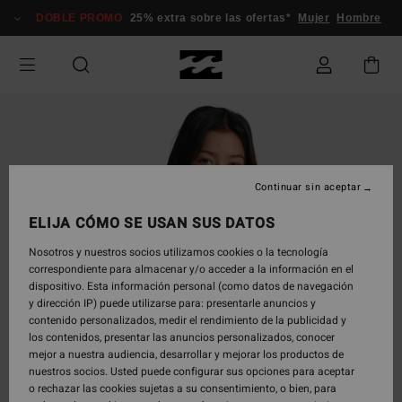
Pasar
DOBLE PROMO
25% extra sobre las ofertas*
Mujer
Hombre
a
la
información
del
producto
Continuar sin aceptar
ELIJA CÓMO SE USAN SUS DATOS
Nosotros y nuestros socios utilizamos cookies o la tecnología
correspondiente para almacenar y/o acceder a la información en el
dispositivo. Esta información personal (como datos de navegación
y dirección IP) puede utilizarse para: presentarle anuncios y
contenido personalizados, medir el rendimiento de la publicidad y
los contenidos, presentar las anuncios personalizados, conocer
mejor a nuestra audiencia, desarrollar y mejorar los productos de
nuestros socios. Usted puede configurar sus opciones para aceptar
o rechazar las cookies sujetas a su consentimiento, o bien, para