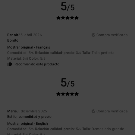
5
/5
Benoit
25. abril 2026
Compra verificada
Bonito
Mostrar original - Français
Comodidad
: 5
Relación calidad-precio
: 3
Talla
: Talla perfecta
/5
/5
Material
: 5
Color
: 5
/5
/5
Recomiendo este producto
5
/5
Marie
3. diciembre 2025
Compra verificada
Estilo, comodidad y precio
Mostrar original - English
Comodidad
: 5
Relación calidad-precio
: 5
Talla
: Demasiado grande
/5
/5
Material
: 5
Color
: 5