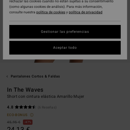
rechazar las cookies cuando no están sujetas a su consentimiento
(como algunas cookies de análisis). Para más información,
consulte nuestra
política de cookies
y
política de privacidad
Gestionar las preferencias
Aceptar todo
Pantalones Cortos & Faldas
In The Waves
Short con cintura elástica Amarillo Mujer
4.8
(6 Reseñas)
ECO-BONUS
45,95 €
47%
24,13 €