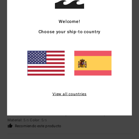
Welcome!
David
1. julio 2026
Compra verificada
Es genial
Choose your ship-to country
Mostrar original - Français
Relación calidad-precio
: 5
Talla
: Talla perfecta
Material
: 5
Color
: 5
/5
/5
/5
Recomiendo este producto
5
/5
View all countries
Emma
27. mayo 2026
Compra verificada
Es ultraligero y muy bonito.
Mostrar original - Français
Comodidad
: 5
Relación calidad-precio
: 4
Talla
: Talla perfecta
/5
/5
Material
: 5
Color
: 5
/5
/5
Recomiendo este producto