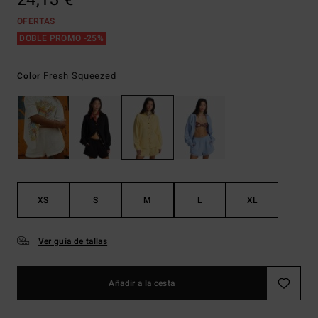
OFERTAS
DOBLE PROMO -25%
Fresh Squeezed
Color
XS
S
M
L
XL
Ver guía de tallas
Añadir a la cesta