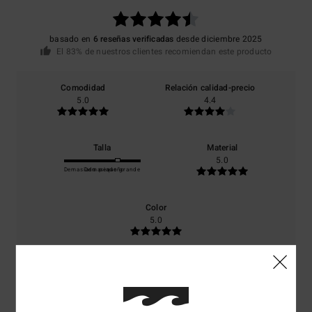
basado en
6 reseñas verificadas
desde diciembre 2025
El 83% de nuestros clientes recomiendan este producto
Comodidad
Relación calidad-precio
5.0
4.4
Talla
Material
5.0
Demasiado pequeño
Demasiado grande
Color
5.0
5
/5