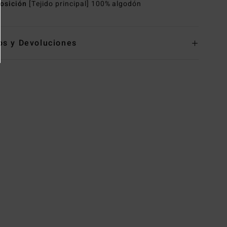
osición
[Tejido principal] 100% algodón
os y Devoluciones