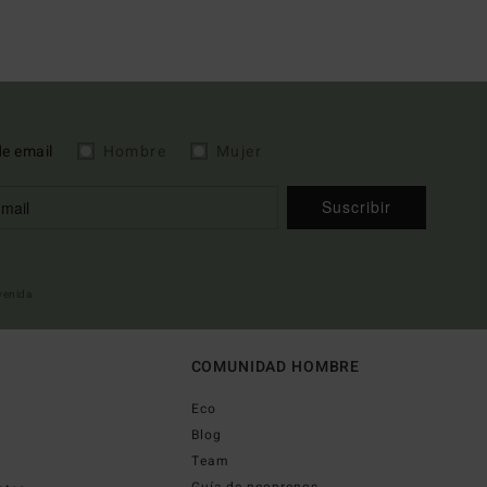
de email
Hombre
Mujer
Suscribir
nvenida
COMUNIDAD HOMBRE
Eco
Blog
Team
Guía de neoprenos