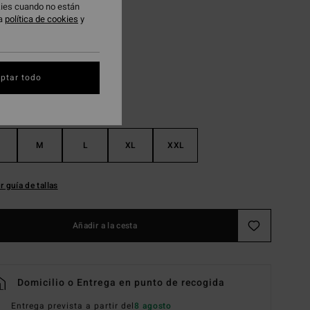
okies cuando no están
ra
política de cookies
y
Gravel
ptar todo
M
L
XL
XXL
r guía de tallas
Añadir a la cesta
Domicilio o Entrega en punto de recogida
Entrega prevista a partir del
8 agosto