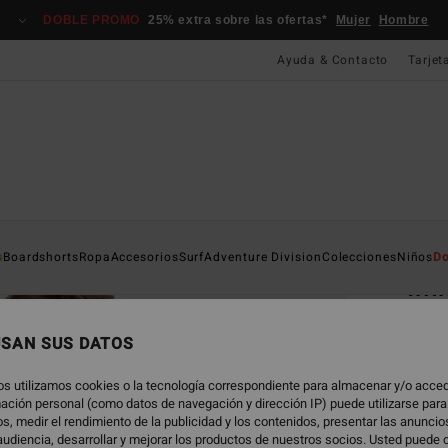
DOBLE PROMO
25% extra sobre las ofertas*
Mujer
Hombre
Ayuda & Contacto
Tarjet
Página D
s
Boardshorts
Ropa
Accesorios
Surf
Adventure Division
Colecciones
Niños
Do
Im
Camis
USAN SUS DATOS
69,95
31,
os utilizamos cookies o la tecnología correspondiente para almacenar y/o acced
rmación personal (como datos de navegación y dirección IP) puede utilizarse para
OFERT
s, medir el rendimiento de la publicidad y los contenidos, presentar las anunci
udiencia, desarrollar y mejorar los productos de nuestros socios. Usted puede 
DOBLE