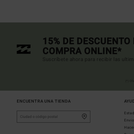
15% DE DESCUENTO 
COMPRA ONLINE*
Suscríbete ahora para recibir las ulti
(*) Of
ENCUENTRA UNA TIENDA
AYU
Estad
Envi
Hace