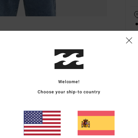
Deta
Camis
Style
Welcome!
Carac
Choose your ship-to country
T
C
B
A