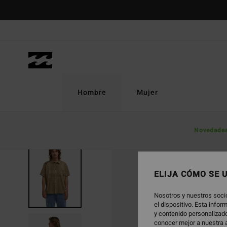
Pasar
a
la
información
del
producto
Hombre
Mujer
Novedade
ELIJA CÓMO SE 
Nosotros y nuestros soci
el dispositivo. Esta info
y contenido personalizado
conocer mejor a nuestra a