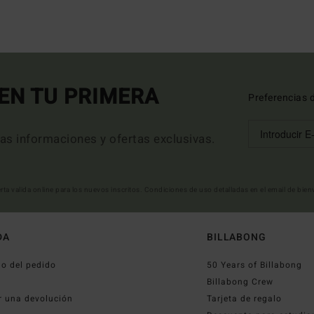
EN TU PRIMERA
Preferencias 
mas informaciones y ofertas exclusivas.
erta valida online para los nuevos inscritos. Condiciones de uso detalladas en el email de bie
DA
BILLABONG
o del pedido
50 Years of Billabong
o
Billabong Crew
r una devolución
Tarjeta de regalo