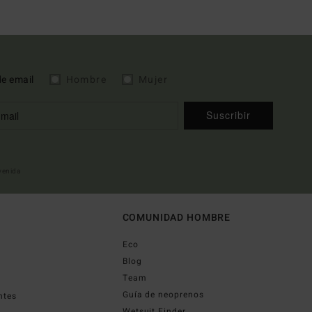
de email
Hombre
Mujer
Suscribir
nvenida
COMUNIDAD HOMBRE
Eco
Blog
Team
Guía de neoprenos
ntes
Wetsuit Finder