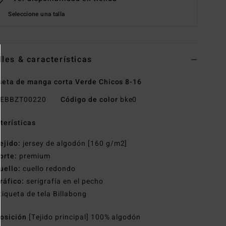
Seleccione una talla
lles & características
eta de manga corta Verde Chicos 8-16
EBBZT00220
Código de color
bke0
terísticas
ejido:
jersey de algodón [160 g/m2]
orte:
premium
uello:
cuello redondo
ráfico:
serigrafía en el pecho
tiqueta de tela Billabong
osición
[Tejido principal] 100% algodón