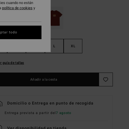
okies cuando no están
ra
política de cookies
y
ptar todo
S
M
L
XL
r guía de tallas
Añadir a la cesta
Domicilio o Entrega en punto de recogida
Entrega prevista a partir del
7 agosto
Ver disponibilidad en tienda