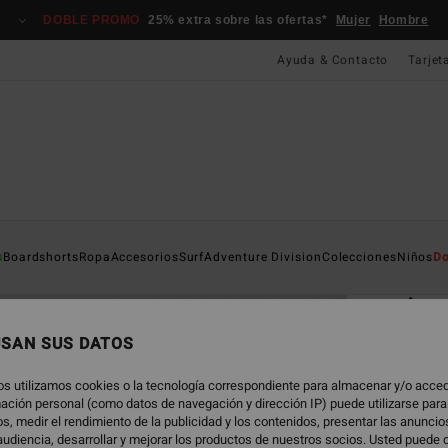
DOBLE PROMO
25% extra sobre las ofertas*
Mujer
Hombre
Ayuda & Contacto
Tarjet
Página D
s
Boardshorts
Ropa
Accesorios
Surf
Adventure Division
Colecciones
Niños
Do
EC
Ic
Camis
USAN SUS DATOS
17,
os utilizamos cookies o la tecnología correspondiente para almacenar y/o acced
rmación personal (como datos de navegación y dirección IP) puede utilizarse para
s, medir el rendimiento de la publicidad y los contenidos, presentar las anunci
udiencia, desarrollar y mejorar los productos de nuestros socios. Usted puede 
Color