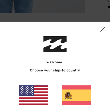
Deta
Camis
Style
Carac
Welcome!
T
Choose your ship-to country
C
C
G
E
Comp