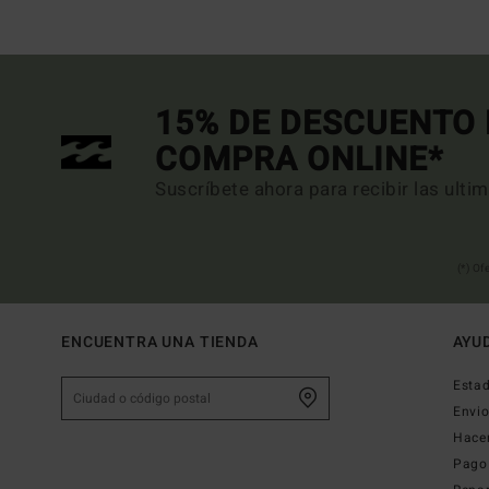
15% DE DESCUENTO 
COMPRA ONLINE*
Suscríbete ahora para recibir las ulti
(*) Of
ENCUENTRA UNA TIENDA
AYU
Estad
Envi
Hace
Pago