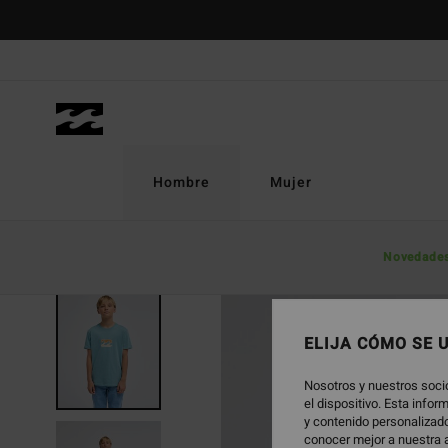
Pasar
a
la
información
del
producto
Hombre
Mujer
Novedade
NOVEDAD
ELIJA CÓMO SE 
Nosotros y nuestros soci
el dispositivo. Esta info
y contenido personalizado
conocer mejor a nuestra a