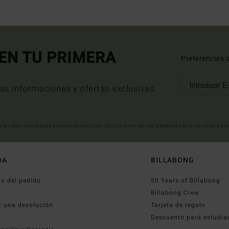
EN TU PRIMERA
Preferencias 
mas informaciones y ofertas exclusivas.
erta valida online para los nuevos inscritos. Condiciones de uso detalladas en el email de bie
DA
BILLABONG
o del pedido
50 Years of Billabong
o
Billabong Crew
r una devolución
Tarjeta de regalo
Descuento para estudia