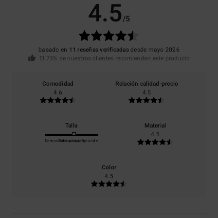
4.5
/5
basado en
11 reseñas verificadas
desde mayo 2026
El 73% de nuestros clientes recomiendan este producto
Comodidad
Relación calidad-precio
4.6
4.5
Talla
Material
4.5
Demasiado pequeño
Demasiado grande
Color
4.5