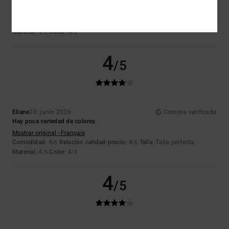
Es justo lo que estaba buscando
Mostrar original - Français
Comodidad
: 4
Relación calidad-precio
: 4
Talla
: Talla perfecta
/5
/5
Material
: 4
Color
: 4
/5
/5
4
/5
Eliane
20. junio 2026
Compra verificada
Hay poca variedad de colores
Mostrar original - Français
Comodidad
: 4
Relación calidad-precio
: 4
Talla
: Talla perfecta
/5
/5
Material
: 4
Color
: 4
/5
/5
4
/5