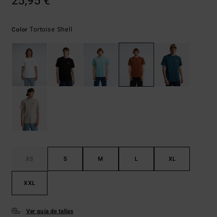
25,95 €
Tortoise Shell
Color
XS
S
M
L
XL
XXL
Ver guía de tallas