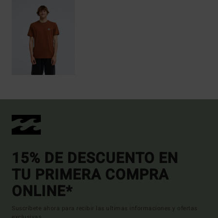
15% DE DESCUENTO EN
TU PRIMERA COMPRA
ONLINE*
Suscríbete ahora para recibir las ultimas informaciones y ofertas
exclusivas.