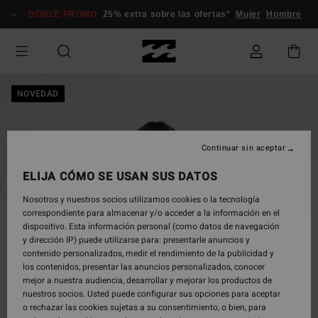
Pasar
DOBLE PROMO
25% extra sobre las ofertas*
Mujer
Hombre
a
la
información
del
producto
NOVEDAD
Continuar sin aceptar
ELIJA CÓMO SE USAN SUS DATOS
Nosotros y nuestros socios utilizamos cookies o la tecnología
correspondiente para almacenar y/o acceder a la información en el
dispositivo. Esta información personal (como datos de navegación
y dirección IP) puede utilizarse para: presentarle anuncios y
contenido personalizados, medir el rendimiento de la publicidad y
los contenidos, presentar las anuncios personalizados, conocer
mejor a nuestra audiencia, desarrollar y mejorar los productos de
nuestros socios. Usted puede configurar sus opciones para aceptar
o rechazar las cookies sujetas a su consentimiento, o bien, para