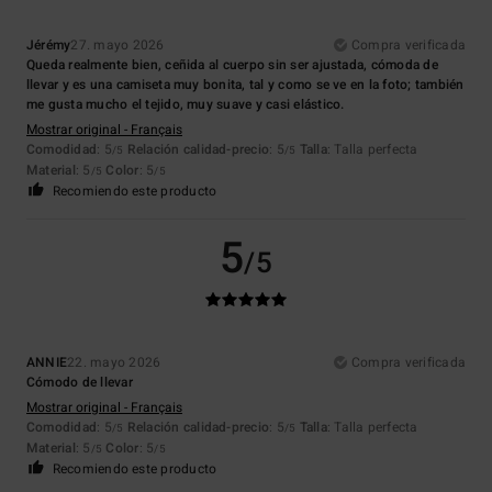
Jérémy
27. mayo 2026
Compra verificada
Queda realmente bien, ceñida al cuerpo sin ser ajustada, cómoda de
llevar y es una camiseta muy bonita, tal y como se ve en la foto; también
me gusta mucho el tejido, muy suave y casi elástico.
Mostrar original - Français
Comodidad
: 5
Relación calidad-precio
: 5
Talla
: Talla perfecta
/5
/5
Material
: 5
Color
: 5
/5
/5
Recomiendo este producto
5
/5
ANNIE
22. mayo 2026
Compra verificada
Cómodo de llevar
Mostrar original - Français
Comodidad
: 5
Relación calidad-precio
: 5
Talla
: Talla perfecta
/5
/5
Material
: 5
Color
: 5
/5
/5
Recomiendo este producto