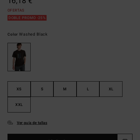
16,18 €
OFERTAS
DOBLE PROMO -25%
Washed Black
Color
XS
S
M
L
XL
XXL
Ver guía de tallas