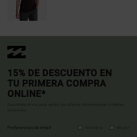
15% DE DESCUENTO EN
TU PRIMERA COMPRA
ONLINE*
Suscríbete ahora para recibir las ultimas informaciones y ofertas
exclusivas.
Preferencias de email
Hombre
Mujer