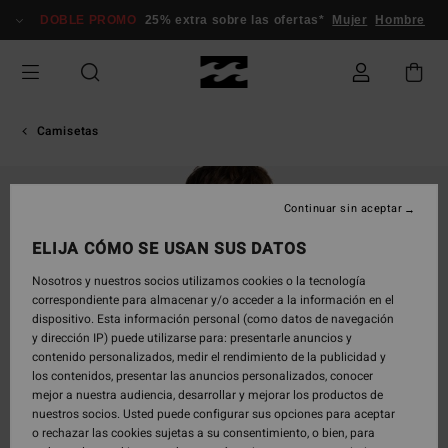
Pasar
DOBLE PROMO
25% extra sobre las ofertas*
Mujer
Hombre
a
la
información
del
producto
Camisetas
Continuar sin aceptar
ELIJA CÓMO SE USAN SUS DATOS
Nosotros y nuestros socios utilizamos cookies o la tecnología
correspondiente para almacenar y/o acceder a la información en el
dispositivo. Esta información personal (como datos de navegación
y dirección IP) puede utilizarse para: presentarle anuncios y
contenido personalizados, medir el rendimiento de la publicidad y
los contenidos, presentar las anuncios personalizados, conocer
mejor a nuestra audiencia, desarrollar y mejorar los productos de
nuestros socios. Usted puede configurar sus opciones para aceptar
o rechazar las cookies sujetas a su consentimiento, o bien, para