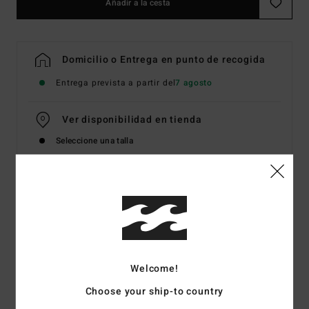
Añadir a la cesta
Domicilio o Entrega en punto de recogida
Entrega prevista a partir del
7 agosto
Ver disponibilidad en tienda
Seleccione una talla
Detalles & características
Camiseta de manga corta Negro Hombre
Style
EBYZT00574
Código de color
wsb
Welcome!
Características
Choose your ship-to country