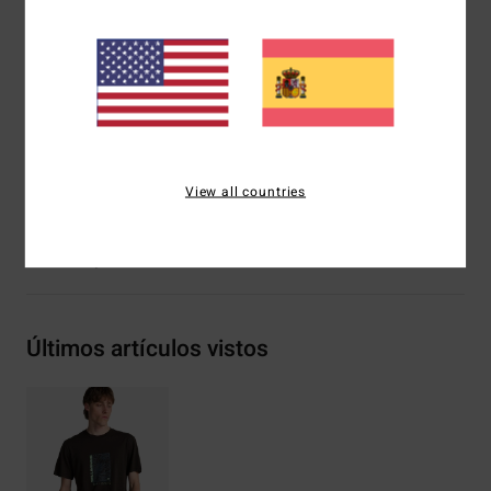
Visera semicurva
Tejido:
tejido de pana
Logo bordado en el panel frontal
Etiqueta colgante de tela
Composición
[Tejido principal] 70% algodón, 30%
algodón reciclado
View all countries
Envíos y Devoluciones
Últimos artículos vistos