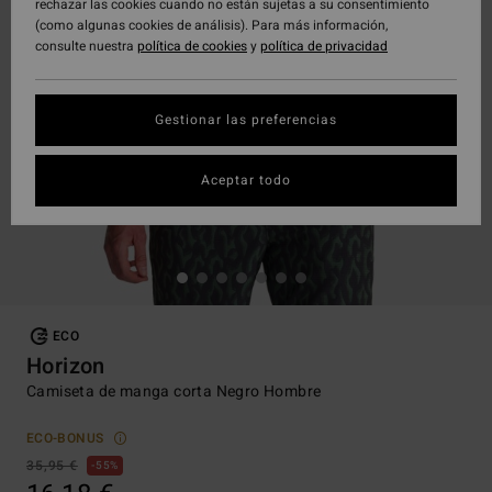
rechazar las cookies cuando no están sujetas a su consentimiento
(como algunas cookies de análisis). Para más información,
consulte nuestra
política de cookies
y
política de privacidad
Gestionar las preferencias
Aceptar todo
ECO
Horizon
Camiseta de manga corta Negro Hombre
ECO-BONUS
35,95 €
55%