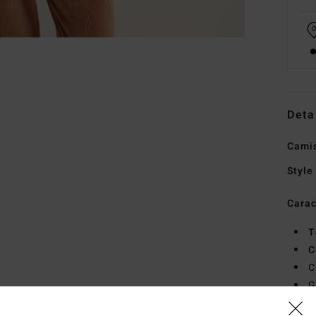
Deta
Camis
Style
Carac
T
C
C
G