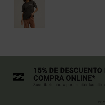
15% DE DESCUENTO 
COMPRA ONLINE*
Suscríbete ahora para recibir las ulti
(*) Of