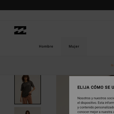
Pasar
a
la
información
del
producto
Hombre
Mujer
N
NOVEDAD
ELIJA CÓMO SE 
Nosotros y nuestros soci
el dispositivo. Esta info
y contenido personalizado
conocer mejor a nuestra a