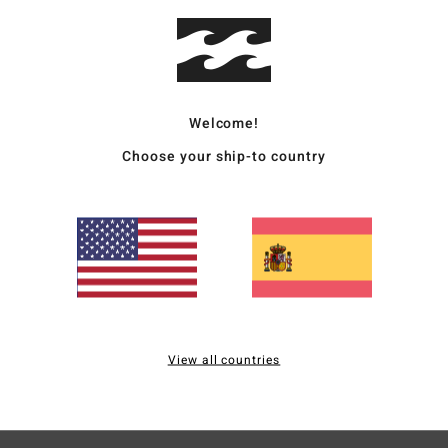
Comp
recic
Enví
Welcome!
Choose your ship-to country
Puntuación media
5.0
/5
View all countries
basado en
1 reseñas verificadas
desde junio 2026
El 100% de nuestros clientes recomiendan este producto