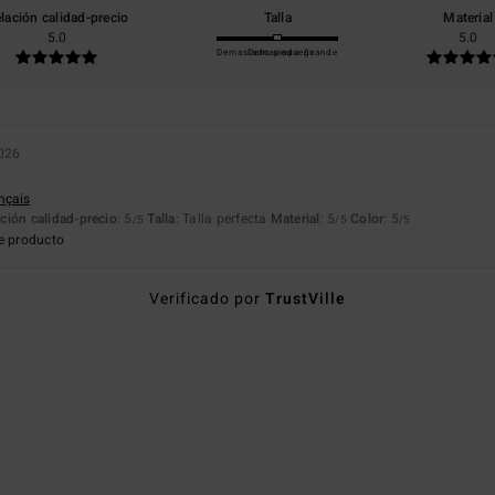
lación calidad-precio
Talla
Material
5.0
5.0
Demasiado pequeño
Demasiado grande
2026
ançais
ción calidad-precio
: 5
Talla
: Talla perfecta
Material
: 5
Color
: 5
/5
/5
/5
e producto
Verificado por
TrustVille