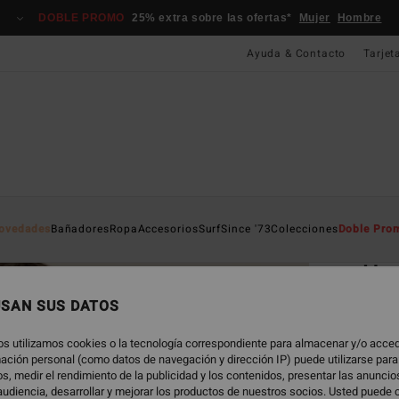
DOBLE PROMO
25% extra sobre las ofertas*
Mujer
Hombre
Ayuda & Contacto
Tarjet
Página D
ovedades
Bañadores
Ropa
Accesorios
Surf
Since '73
Colecciones
Doble Pro
EC
Her
Camis
USAN SUS DATOS
5.0
os utilizamos cookies o la tecnología correspondiente para almacenar y/o acced
ECO-B
rmación personal (como datos de navegación y dirección IP) puede utilizarse para
25,
s, medir el rendimiento de la publicidad y los contenidos, presentar las anunci
udiencia, desarrollar y mejorar los productos de nuestros socios. Usted puede 