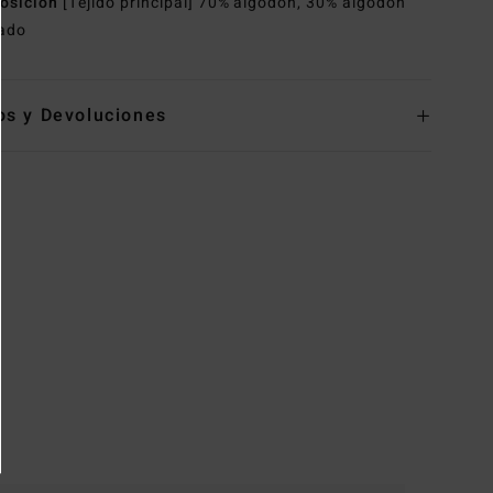
osición
[Tejido principal] 70% algodón, 30% algodón
lado
os y Devoluciones