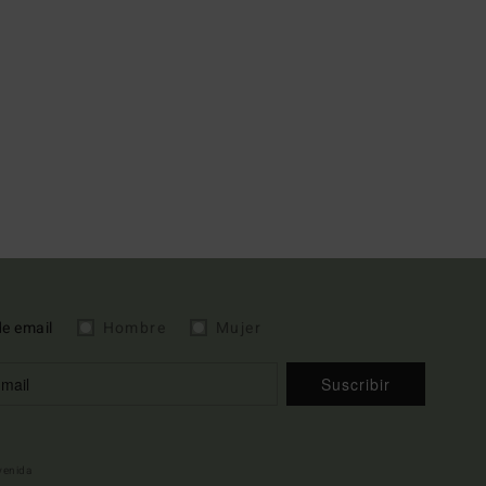
de email
Hombre
Mujer
Suscribir
nvenida