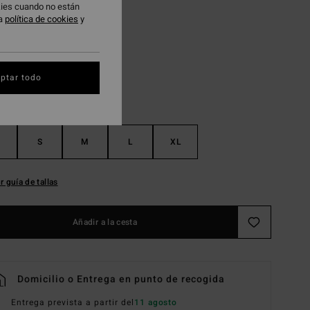
okies cuando no están
ra
política de cookies
y
Off Black
ptar todo
S
M
L
XL
r guía de tallas
Añadir a la cesta
Domicilio o Entrega en punto de recogida
Entrega prevista a partir del
11 agosto