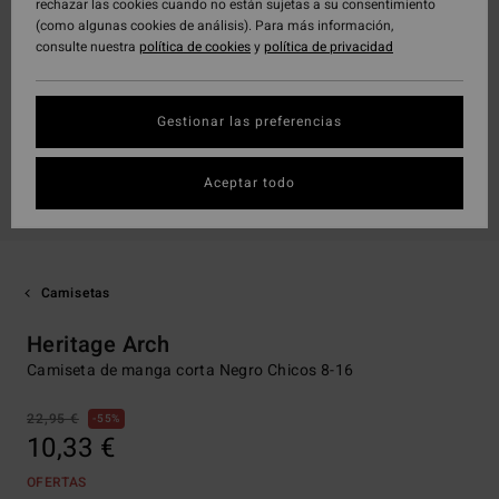
rechazar las cookies cuando no están sujetas a su consentimiento
(como algunas cookies de análisis). Para más información,
consulte nuestra
política de cookies
y
política de privacidad
Gestionar las preferencias
Aceptar todo
Camisetas
Heritage Arch
Camiseta de manga corta Negro Chicos 8-16
22,95 €
55%
10,33 €
OFERTAS