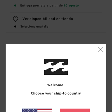
Entrega prevista a partir del
10 agosto
Ver disponibilidad en tienda
Seleccione una talla
Detalles & características
Camiseta de manga corta Negro Chicos 8-16
Style
EBBZT00228
Código de color
rav
Características
Welcome!
Tejido:
jersey de algodón [160 g/m2]
Choose your ship-to country
Corte:
premium
Cuello:
cuello redondo
Gráfico:
serigrafía en el pecho y la espalda