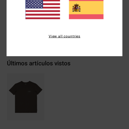
Etiqueta de tela Billabong
Composición
[Tejido principal] 100% algodón
View all countries
Envíos y Devoluciones
Últimos artículos vistos