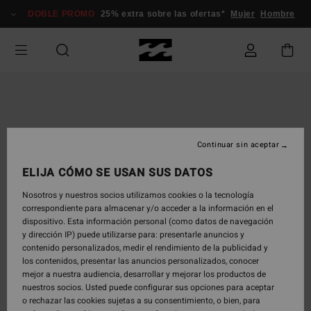
Pasar
DOBLE PROMO
25% extra sobre las ofertas*
Mujer
Hombre
a
la
información
del
producto
Continuar sin aceptar
ELIJA CÓMO SE USAN SUS DATOS
Nosotros y nuestros socios utilizamos cookies o la tecnología
correspondiente para almacenar y/o acceder a la información en el
dispositivo. Esta información personal (como datos de navegación
y dirección IP) puede utilizarse para: presentarle anuncios y
contenido personalizados, medir el rendimiento de la publicidad y
los contenidos, presentar las anuncios personalizados, conocer
mejor a nuestra audiencia, desarrollar y mejorar los productos de
nuestros socios. Usted puede configurar sus opciones para aceptar
o rechazar las cookies sujetas a su consentimiento, o bien, para