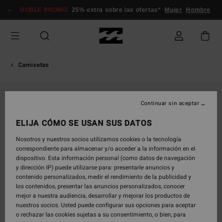
Pasar
DOBLE PROMO
25% extra sobre las ofertas*
Mujer
Hombre
a
la
información
del
producto
Camisetas
Continuar sin aceptar
ELIJA CÓMO SE USAN SUS DATOS
Nosotros y nuestros socios utilizamos cookies o la tecnología
correspondiente para almacenar y/o acceder a la información en el
dispositivo. Esta información personal (como datos de navegación
y dirección IP) puede utilizarse para: presentarle anuncios y
contenido personalizados, medir el rendimiento de la publicidad y
los contenidos, presentar las anuncios personalizados, conocer
mejor a nuestra audiencia, desarrollar y mejorar los productos de
nuestros socios. Usted puede configurar sus opciones para aceptar
o rechazar las cookies sujetas a su consentimiento, o bien, para