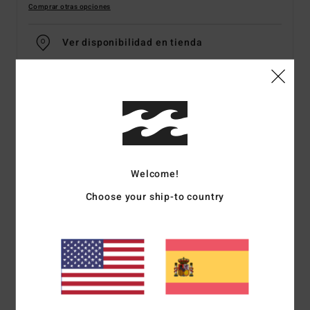
Comprar otras opciones
Ver disponibilidad en tienda
Seleccione una talla
Detalles & características
Camiseta de manga corta Gris Chicos 8-16
Welcome!
Style
EBBZT00228
Código de color
sha0
Choose your ship-to country
Características
Tejido:
jersey de algodón [160 g/m2]
Corte:
premium
Cuello:
cuello redondo
Gráfico:
serigrafía en el pecho y la espalda