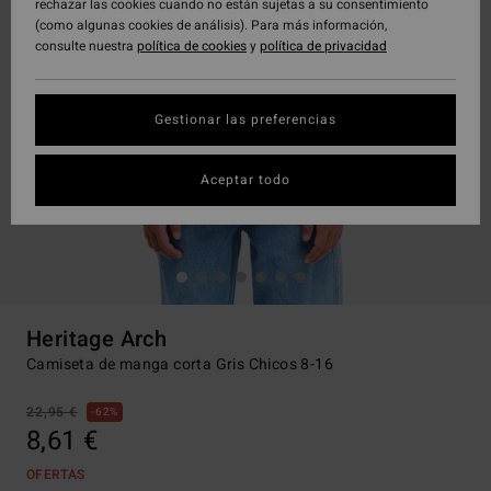
rechazar las cookies cuando no están sujetas a su consentimiento
(como algunas cookies de análisis). Para más información,
consulte nuestra
política de cookies
y
política de privacidad
Gestionar las preferencias
Aceptar todo
Heritage Arch
Camiseta de manga corta Gris Chicos 8-16
22,95 €
62%
8,61 €
OFERTAS