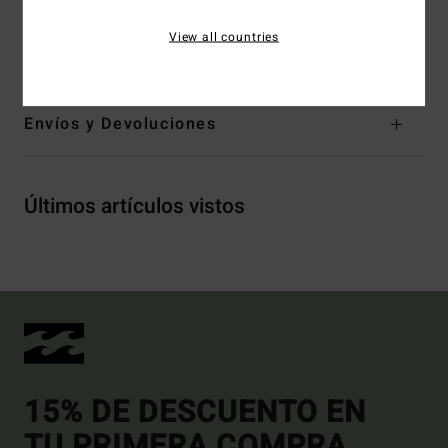
Etiqueta de tela Billabong
View all countries
Composición
[Tejido principal] 100% algodón
Envíos y Devoluciones
Últimos artículos vistos
15% DE DESCUENTO EN
TU PRIMERA COMPRA