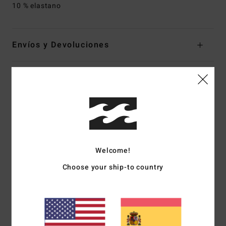
10 % elastano
Envíos y Devoluciones
Reseñas de los clientes
Puntuación media
5.0
/5
Welcome!
Choose your ship-to country
basado en
1 reseñas verificadas
desde mayo 2026
El 100% de nuestros clientes recomiendan este producto
Comodidad
Relación calidad-precio