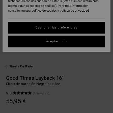
rechazar las cookies cuando no están sujetas a su consentimiento
(como algunas cookies de análisis). Para más información,
consulte nuestra
política de cookies
y
política de privacidad
Gestionar las preferencias
Aceptar todo
Shorts De Baño
Good Times Layback 16"
Short de natación Negro hombre
5.0
(1 Reseñas)
55,95 €