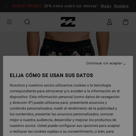
Pasar
DOBLE PROMO
25% extra sobre las ofertas*
Mujer
Hombre
a
la
información
del
producto
Continuar sin aceptar
ELIJA CÓMO SE USAN SUS DATOS
Nosotros y nuestros socios utilizamos cookies o la tecnología
correspondiente para almacenar y/o acceder a la información en el
dispositivo. Esta información personal (como datos de navegación
y dirección IP) puede utilizarse para: presentarle anuncios y
contenido personalizados, medir el rendimiento de la publicidad y
los contenidos, presentar las anuncios personalizados, conocer
mejor a nuestra audiencia, desarrollar y mejorar los productos de
nuestros socios. Usted puede configurar sus opciones para aceptar
o rechazar las cookies sujetas a su consentimiento, o bien, para