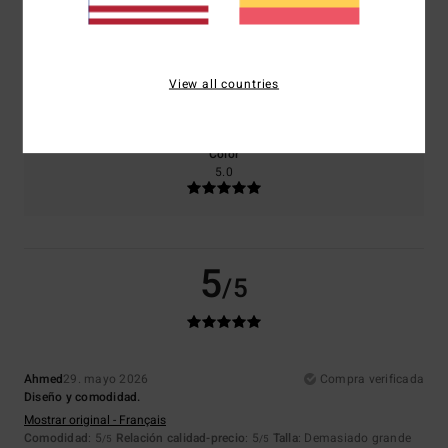
5.0
5.0
Talla
Material
View all countries
5.0
Demasiado pequeño
Demasiado grande
Color
5.0
5
/5
Ahmed
29. mayo 2026
Compra verificada
Diseño y comodidad.
Mostrar original - Français
Comodidad
: 5
Relación calidad-precio
: 5
Talla
: Demasiado grande
/5
/5