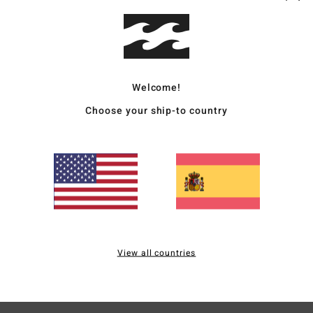
C
C
M
C
E
Welcome!
bote
Choose your ship-to country
M
Comp
elast
Enví
View all countries