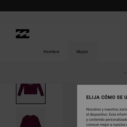
Pasar
a
la
información
del
producto
Hombre
Mujer
N
AGOTADO
ELIJA CÓMO SE 
Nosotros y nuestros soci
el dispositivo. Esta info
y contenido personalizado
conocer mejor a nuestra a