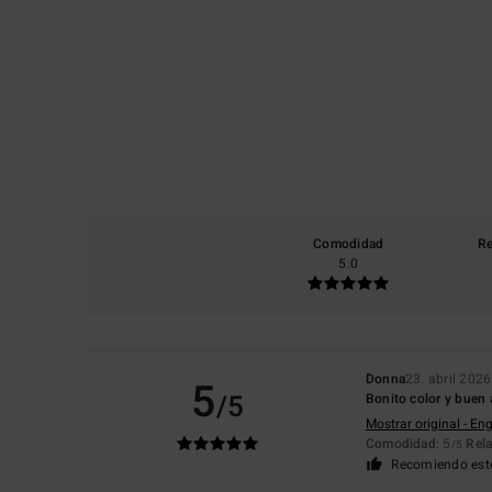
Comodidad
Re
5.0
Donna
23. abril 2026
5
/5
Bonito color y buen 
Mostrar original - Eng
Comodidad
: 5
Rela
/5
Recomiendo est