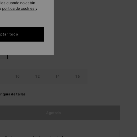
95 €
okies cuando no están
ra
política de cookies
y
 PROMO -25%
Berry Bliss
ptar todo
10
12
14
16
r guía de tallas
Agotado