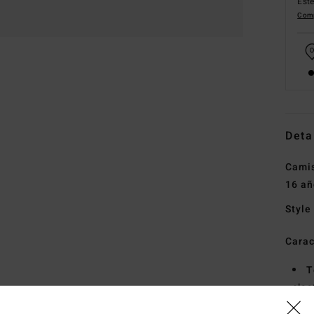
Este
Comp
Deta
Camis
16 añ
Style
Carac
T
ela
P