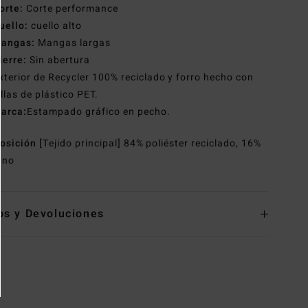
orte:
Corte performance
uello:
cuello alto
angas:
Mangas largas
ierre:
Sin abertura
xterior de Recycler 100% reciclado y forro hecho con
llas de plástico PET.
arca:
Estampado gráfico en pecho.
osición
[Tejido principal] 84% poliéster reciclado, 16%
ano
os y Devoluciones