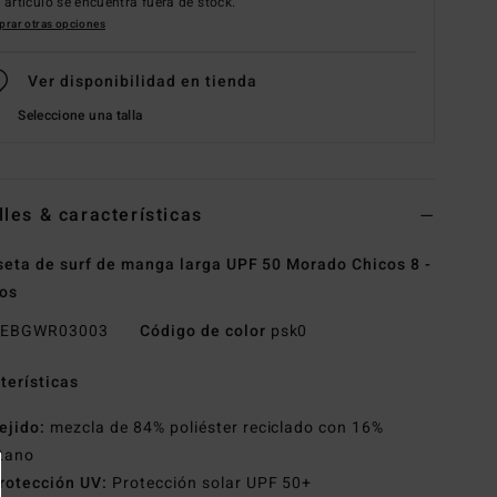
 artículo se encuentra fuera de stock.
rar otras opciones
Ver disponibilidad en tienda
Seleccione una talla
lles & características
eta de surf de manga larga UPF 50 Morado Chicos 8 -
os
EBGWR03003
Código de color
psk0
terísticas
ejido:
mezcla de 84% poliéster reciclado con 16%
stano
rotección UV:
Protección solar UPF 50+