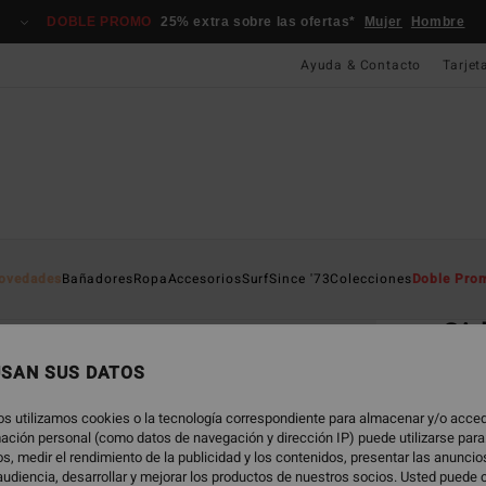
DOBLE PROMO
25% extra sobre las ofertas*
Mujer
Hombre
Ayuda & Contacto
Tarjet
Página D
ovedades
Bañadores
Ropa
Accesorios
Surf
Since '73
Colecciones
Doble Pro
EC
Gir
Camis
USAN SUS DATOS
años
os utilizamos cookies o la tecnología correspondiente para almacenar y/o acced
5.0
rmación personal (como datos de navegación y dirección IP) puede utilizarse para
ECO-B
s, medir el rendimiento de la publicidad y los contenidos, presentar las anunci
udiencia, desarrollar y mejorar los productos de nuestros socios. Usted puede 