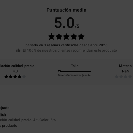
Puntuación media
5.0
/5
basado en
1 reseñas verificadas
desde abril 2026
El 100% de nuestros clientes recomiendan este producto
lación calidad-precio
Talla
Material
4.0
NaN
Demasiado pequeño
Demasiado grande
ajuste
lish
ción calidad-precio
: 4
Color
: 5
/5
/5
e producto