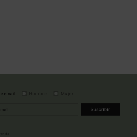
de email
Hombre
Mujer
Suscribir
nvenida