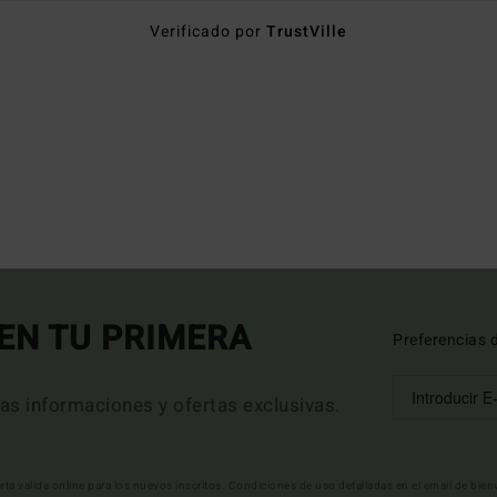
Verificado por
TrustVille
EN TU PRIMERA
Preferencias 
mas informaciones y ofertas exclusivas.
erta valida online para los nuevos inscritos. Condiciones de uso detalladas en el email de bie