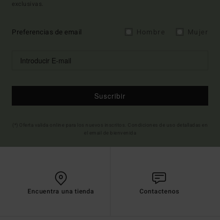
exclusivas.
Preferencias de email
Hombre
Mujer
Suscribir
(*) Oferta valida online para los nuevos inscritos. Condiciones de uso detalladas en
el email de bienvenida
Encuentra una tienda
Contactenos