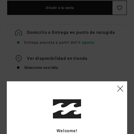
Añadir a la cesta
Domicilio o Entrega en punto de recogida
Entrega prevista a partir del
10 agosto
Ver disponibilidad en tienda
Seleccione una talla
Detalles & características
Sudadera con capucha Gris Hombre
Style
EBYSF00189
Código de color
lgh
Welcome!
Características