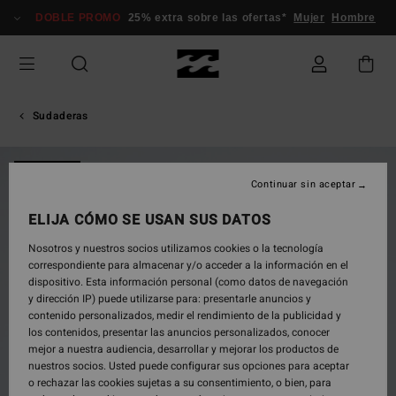
Pasar
DOBLE PROMO
25% extra sobre las ofertas*
Mujer
Hombre
a
la
información
del
producto
Sudaderas
NOVEDAD
Continuar sin aceptar
ELIJA CÓMO SE USAN SUS DATOS
Nosotros y nuestros socios utilizamos cookies o la tecnología
correspondiente para almacenar y/o acceder a la información en el
dispositivo. Esta información personal (como datos de navegación
y dirección IP) puede utilizarse para: presentarle anuncios y
contenido personalizados, medir el rendimiento de la publicidad y
los contenidos, presentar las anuncios personalizados, conocer
mejor a nuestra audiencia, desarrollar y mejorar los productos de
nuestros socios. Usted puede configurar sus opciones para aceptar
o rechazar las cookies sujetas a su consentimiento, o bien, para