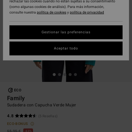
rechazar las cookies cuando no están sujetas a su consentimiento
(como algunas cookies de análisis). Para más información,
consulte nuestra
política de cookies
y
política de privacidad
Gestionar las preferencias
Aceptar todo
ECO
Family
Sudadera con Capucha Verde Mujer
4.8
(5 Reseñas)
ECO-BONUS
55,95 €
63%