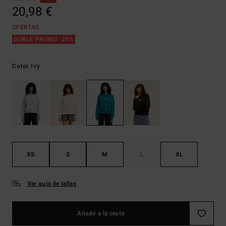
20,98 €
OFERTAS
DOBLE PROMO -25%
Ivy
Color
XS
S
M
L
XL
Ver guía de tallas
Añadir a la cesta