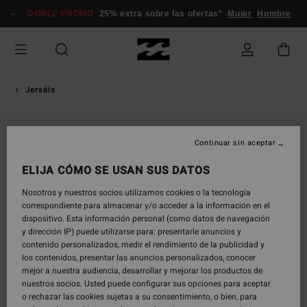
Pasar
DOBLE PROMO
25% extra sobre las ofertas*
Mujer
Hombre
a
la
información
del
producto
Jerséis
Continuar sin aceptar
ELIJA CÓMO SE USAN SUS DATOS
Nosotros y nuestros socios utilizamos cookies o la tecnología
correspondiente para almacenar y/o acceder a la información en el
dispositivo. Esta información personal (como datos de navegación
y dirección IP) puede utilizarse para: presentarle anuncios y
contenido personalizados, medir el rendimiento de la publicidad y
los contenidos, presentar las anuncios personalizados, conocer
mejor a nuestra audiencia, desarrollar y mejorar los productos de
nuestros socios. Usted puede configurar sus opciones para aceptar
o rechazar las cookies sujetas a su consentimiento, o bien, para