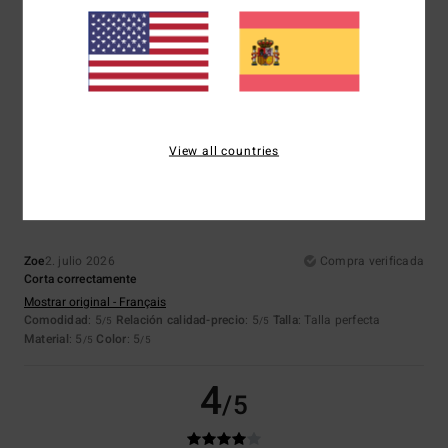
Stephane
8. julio 2026
Compra verificada
Comodidad
: 5
Relación calidad-precio
: 5
Talla
: Talla perfecta
/5
/5
Material
: 5
Color
: 5
/5
/5
Recomiendo este producto
5
View all countries
/5
Zoe
2. julio 2026
Compra verificada
Corta correctamente
Mostrar original - Français
Comodidad
: 5
Relación calidad-precio
: 5
Talla
: Talla perfecta
/5
/5
Material
: 5
Color
: 5
/5
/5
4
/5