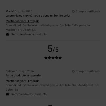
Marie
25. junio 2026
Compra verificada
La prenda es muy cómoda y tiene un bonito color
Mostrar original - Français
Comodidad
: 5
Relación calidad-precio
: 5
Talla
: Talla perfecta
/5
/5
Material
: 5
Color
: 5
/5
/5
Recomiendo este producto
5
/5
Celine
25. mayo 2026
Compra verificada
Es un producto estupendo
Mostrar original - Français
Comodidad
: 5
Relación calidad-precio
: 4
Talla
: Grande
Material
: 5
/5
/5
/5
Color
: 5
/5
Recomiendo este producto