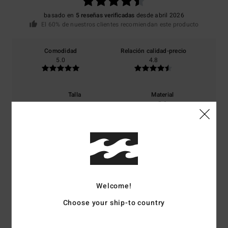
basado en
5 reseñas verificadas
desde abril 2026
El 60% de nuestros clientes recomiendan este producto
Comodidad
Relación calidad-precio
5.0
4.8
Talla
Material
5.0
Demasiado pequeño
Demasiado grande
Color
5.0
Welcome!
5
Choose your ship-to country
/5