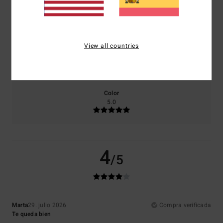
Comodidad
Relación calidad-precio
4.0
4.0
View all countries
Talla
Material
5.0
Demasiado pequeño
Demasiado grande
Color
5.0
4
/5
Marta
29. julio 2026
Compra verificada
Te queda bien