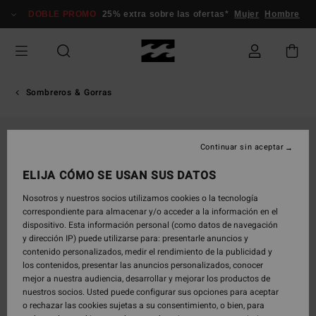
Pasar
DOBLE PROMO
25% extra sobre las ofertas*
Mujer
Hombre
a
la
información
del
producto
Sombreros & Gorras
Continuar sin aceptar
ELIJA CÓMO SE USAN SUS DATOS
Nosotros y nuestros socios utilizamos cookies o la tecnología
correspondiente para almacenar y/o acceder a la información en el
dispositivo. Esta información personal (como datos de navegación
y dirección IP) puede utilizarse para: presentarle anuncios y
contenido personalizados, medir el rendimiento de la publicidad y
los contenidos, presentar las anuncios personalizados, conocer
mejor a nuestra audiencia, desarrollar y mejorar los productos de
nuestros socios. Usted puede configurar sus opciones para aceptar
o rechazar las cookies sujetas a su consentimiento, o bien, para