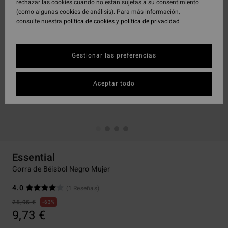
rechazar las cookies cuando no están sujetas a su consentimiento
(como algunas cookies de análisis). Para más información,
consulte nuestra
política de cookies
y
política de privacidad
Gestionar las preferencias
Aceptar todo
Essential
Gorra de Béisbol Negro Mujer
4.0
(1 Reseñas)
25,95 €
63%
9,73 €