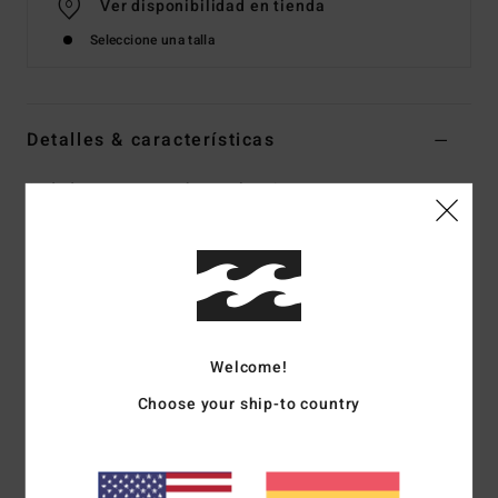
Ver disponibilidad en tienda
Seleccione una talla
Detalles & características
Sudadera con capucha Azul Mujer
Style
EBJFT00183
Código de color
bkc0
Características
Tejido:
tejido de felpa de algodón y poliéster [BCI (Better
Cotton Initiative)]
Welcome!
Corte:
oversize
Choose your ship-to country
Sudadera con capucha
Bolsillos calientamanos
Estampados frontales y en las mangas