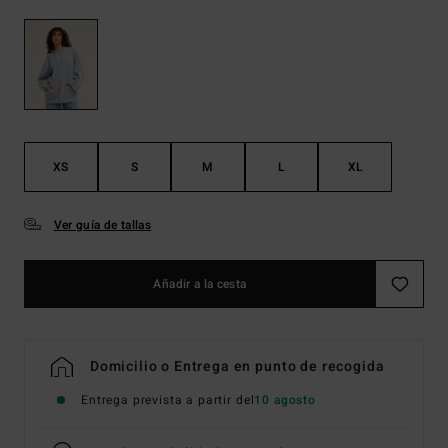
XS
S
M
L
XL
Ver guía de tallas
Añadir a la cesta
Domicilio o Entrega en punto de recogida
Entrega prevista a partir del
10 agosto