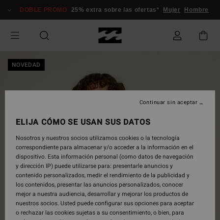
Pasar
DOBLE PROMO
25% extra sobre las ofertas*
Mujer
Hombre
a
la
información
del
producto
NOVEDAD
Continuar sin aceptar
ELIJA CÓMO SE USAN SUS DATOS
Nosotros y nuestros socios utilizamos cookies o la tecnología
correspondiente para almacenar y/o acceder a la información en el
dispositivo. Esta información personal (como datos de navegación
y dirección IP) puede utilizarse para: presentarle anuncios y
contenido personalizados, medir el rendimiento de la publicidad y
los contenidos, presentar las anuncios personalizados, conocer
mejor a nuestra audiencia, desarrollar y mejorar los productos de
nuestros socios. Usted puede configurar sus opciones para aceptar
o rechazar las cookies sujetas a su consentimiento, o bien, para