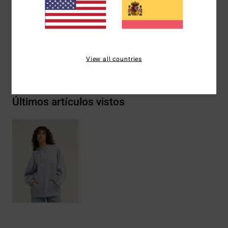
Composición
[Tejido principal] 80% algodón, 20%
poliéster
View all countries
Envíos y Devoluciones
Últimos artículos vistos