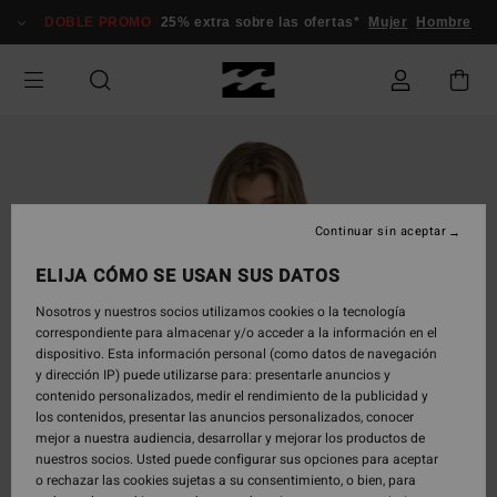
Pasar
DOBLE PROMO
25% extra sobre las ofertas*
Mujer
Hombre
a
la
información
del
producto
Continuar sin aceptar
ELIJA CÓMO SE USAN SUS DATOS
Nosotros y nuestros socios utilizamos cookies o la tecnología
correspondiente para almacenar y/o acceder a la información en el
dispositivo. Esta información personal (como datos de navegación
y dirección IP) puede utilizarse para: presentarle anuncios y
contenido personalizados, medir el rendimiento de la publicidad y
los contenidos, presentar las anuncios personalizados, conocer
mejor a nuestra audiencia, desarrollar y mejorar los productos de
nuestros socios. Usted puede configurar sus opciones para aceptar
o rechazar las cookies sujetas a su consentimiento, o bien, para