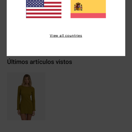
Placa metálica
Composición
[Tejido principal] 99%Algodón 1%Elastaño
View all countries
Envíos y Devoluciones
Últimos artículos vistos