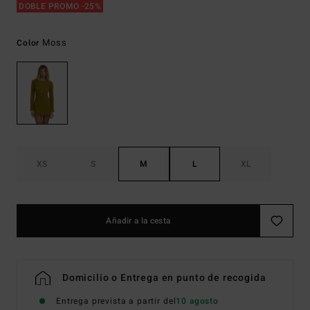
DOBLE PROMO -25%
Moss
Color
XS
S
M
L
XL
Añadir a la cesta
Domicilio o Entrega en punto de recogida
Entrega prevista a partir del
10 agosto