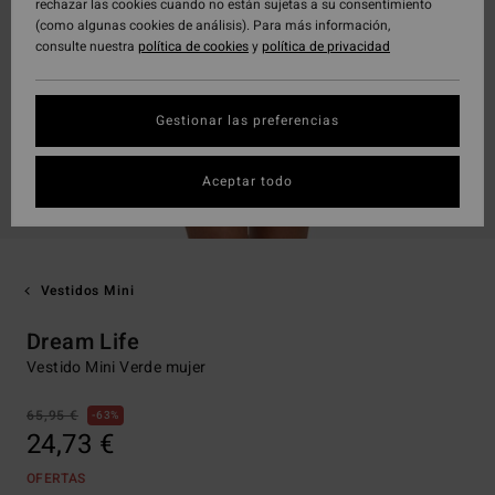
rechazar las cookies cuando no están sujetas a su consentimiento
(como algunas cookies de análisis). Para más información,
consulte nuestra
política de cookies
y
política de privacidad
Gestionar las preferencias
Aceptar todo
Vestidos Mini
Dream Life
Vestido Mini Verde mujer
65,95 €
63%
24,73 €
OFERTAS