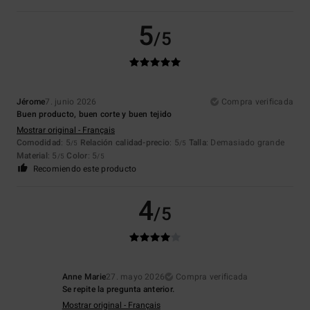
5
/5
Jérome
7. junio 2026
Compra verificada
Buen producto, buen corte y buen tejido
Mostrar original - Français
Comodidad
: 5
Relación calidad-precio
: 5
Talla
: Demasiado grande
/5
/5
Material
: 5
Color
: 5
/5
/5
Recomiendo este producto
4
/5
Anne Marie
27. mayo 2026
Compra verificada
Se repite la pregunta anterior.
Mostrar original - Français