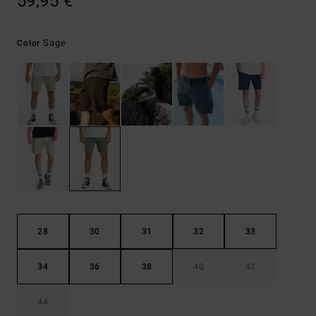
59,95 €
Sage
Color
28
30
31
32
33
34
36
38
40
42
44