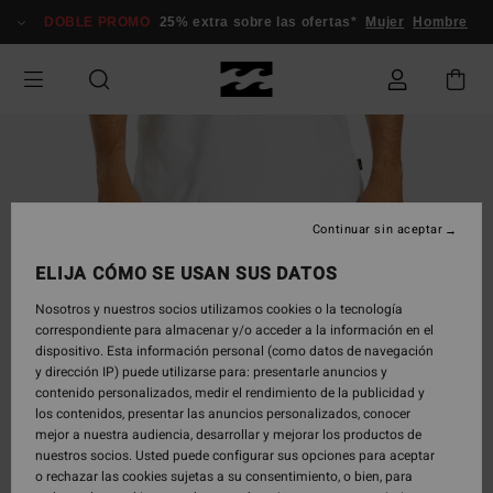
Pasar
DOBLE PROMO
25% extra sobre las ofertas*
Mujer
Hombre
a
la
información
del
producto
Continuar sin aceptar
ELIJA CÓMO SE USAN SUS DATOS
Nosotros y nuestros socios utilizamos cookies o la tecnología
correspondiente para almacenar y/o acceder a la información en el
dispositivo. Esta información personal (como datos de navegación
y dirección IP) puede utilizarse para: presentarle anuncios y
contenido personalizados, medir el rendimiento de la publicidad y
los contenidos, presentar las anuncios personalizados, conocer
mejor a nuestra audiencia, desarrollar y mejorar los productos de
nuestros socios. Usted puede configurar sus opciones para aceptar
o rechazar las cookies sujetas a su consentimiento, o bien, para