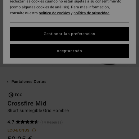
rechazar las cookies cuando no están sujetas a su consentimiento
(como algunas cookies de análisis). Para más información,
consulte nuestra
política de cookies
y
política de privacidad
Gestionar las preferencias
Aceptar todo
Pantalones Cortos
ECO
Crossfire Mid
Short sumergible Gris Hombre
4.7
(14 Reseñas)
ECO-BONUS