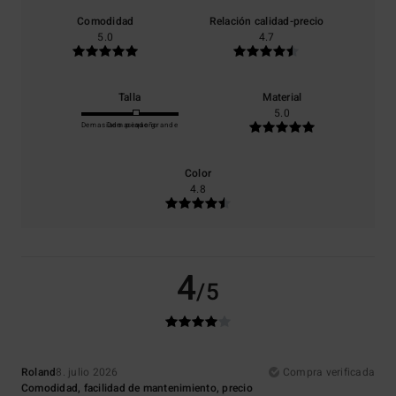
Comodidad
Relación calidad-precio
5.0
4.7
Talla
Material
5.0
Demasiado pequeño
Demasiado grande
Color
4.8
4
/5
Roland
8. julio 2026
Compra verificada
Comodidad, facilidad de mantenimiento, precio