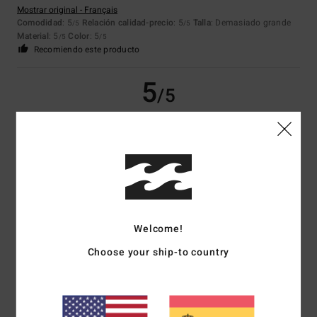
Mostrar original - Français
Comodidad
: 5
Relación calidad-precio
: 5
Talla
: Demasiado grande
/5
/5
Material
: 5
Color
: 5
/5
/5
Recomiendo este producto
5
/5
Selim
29. junio 2026
Compra verificada
Se ajusta a la descripción
Mostrar original - Français
Comodidad
: 5
Relación calidad-precio
: 5
Talla
: Talla perfecta
/5
/5
Material
: 5
Color
: 5
/5
/5
Welcome!
Recomiendo este producto
Choose your ship-to country
5
/5