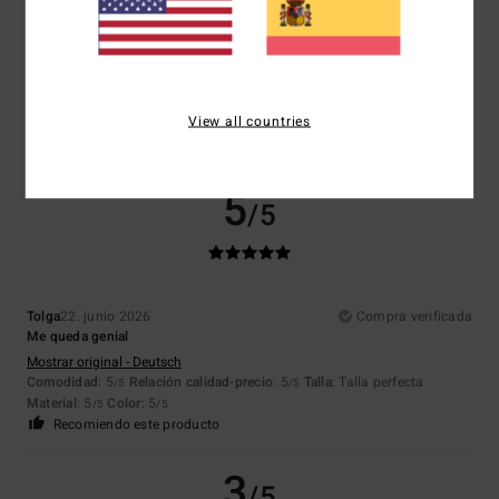
Bruno
27. junio 2026
Compra verificada
Comodidad, corte, colores, bolsillo con cremallera
Mostrar original - Français
Comodidad
: 5
Relación calidad-precio
: 5
Talla
: Talla perfecta
/5
/5
View all countries
Material
: 5
Color
: 5
/5
/5
Recomiendo este producto
5
/5
Tolga
22. junio 2026
Compra verificada
Me queda genial
Mostrar original - Deutsch
Comodidad
: 5
Relación calidad-precio
: 5
Talla
: Talla perfecta
/5
/5
Material
: 5
Color
: 5
/5
/5
Recomiendo este producto
3
/5