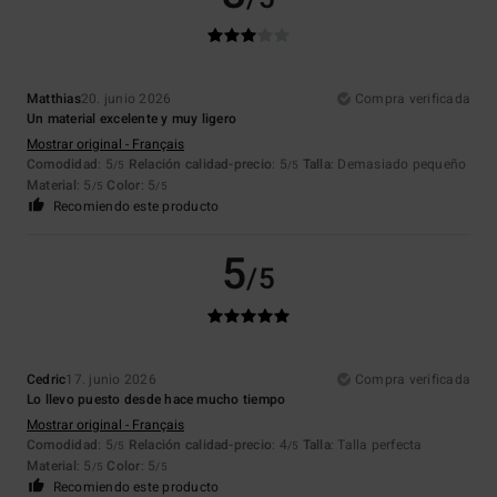
Matthias
20. junio 2026
Compra verificada
Un material excelente y muy ligero
Mostrar original - Français
Comodidad
: 5
Relación calidad-precio
: 5
Talla
: Demasiado pequeño
/5
/5
Material
: 5
Color
: 5
/5
/5
Recomiendo este producto
5
/5
Cedric
17. junio 2026
Compra verificada
Lo llevo puesto desde hace mucho tiempo
Mostrar original - Français
Comodidad
: 5
Relación calidad-precio
: 4
Talla
: Talla perfecta
/5
/5
Material
: 5
Color
: 5
/5
/5
Recomiendo este producto