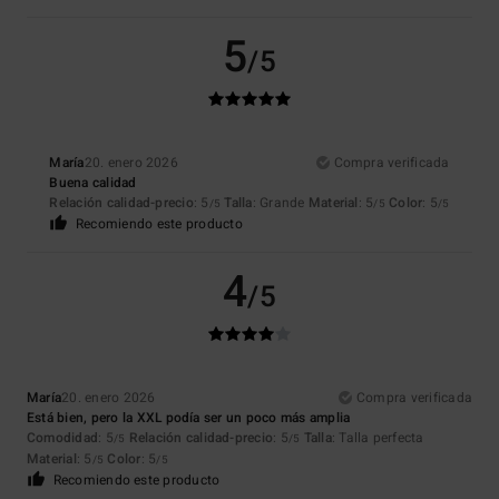
5
/5
María
20. enero 2026
Compra verificada
Buena calidad
Relación calidad-precio
: 5
Talla
: Grande
Material
: 5
Color
: 5
/5
/5
/5
Recomiendo este producto
4
/5
María
20. enero 2026
Compra verificada
Está bien, pero la XXL podía ser un poco más amplia
Comodidad
: 5
Relación calidad-precio
: 5
Talla
: Talla perfecta
/5
/5
Material
: 5
Color
: 5
/5
/5
Recomiendo este producto