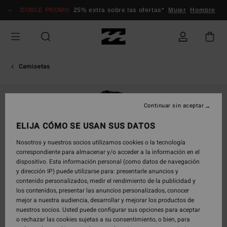
Pasar
DOBLE PROMO
25% extra sobre las ofertas*
Mujer
Hombre
a
la
información
del
producto
Camisetas
Continuar sin aceptar
ELIJA CÓMO SE USAN SUS DATOS
Nosotros y nuestros socios utilizamos cookies o la tecnología
correspondiente para almacenar y/o acceder a la información en el
dispositivo. Esta información personal (como datos de navegación
y dirección IP) puede utilizarse para: presentarle anuncios y
contenido personalizados, medir el rendimiento de la publicidad y
los contenidos, presentar las anuncios personalizados, conocer
mejor a nuestra audiencia, desarrollar y mejorar los productos de
nuestros socios. Usted puede configurar sus opciones para aceptar
o rechazar las cookies sujetas a su consentimiento, o bien, para