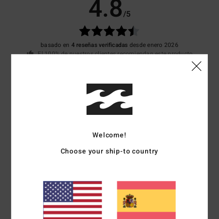
4.8
/5
basado en
4 reseñas verificadas
desde enero 2026
El 100% de nuestros clientes recomiendan este producto
Comodidad
Relación calidad-precio
5.0
4.8
Talla
Material
4.8
Welcome!
Demasiado pequeño
Demasiado grande
Choose your ship-to country
Color
4.8