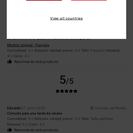
5
/5
View all countries
Romuald
30. junio 2026
Compra verificada
La talla XXL no te queda lo suficientemente grande
Mostrar original - Français
Comodidad
: 5
Relación calidad-precio
: 4
Talla
: Pequeño
Material
:
/5
/5
4
Color
: 4
/5
/5
Recomiendo este producto
5
/5
Eduardo
27. junio 2026
Compra verificada
Cómoda para una tarde de verano
Comodidad
: 5
Relación calidad-precio
: 5
Talla
: Talla perfecta
/5
/5
Material
: 5
Color
: 5
/5
/5
Recomiendo este producto