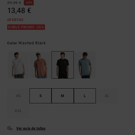
29,95 €
55%
13,48 €
OFERTAS
DOBLE PROMO -25%
Washed Black
Color
XS
S
M
L
XL
XXL
Ver guía de tallas