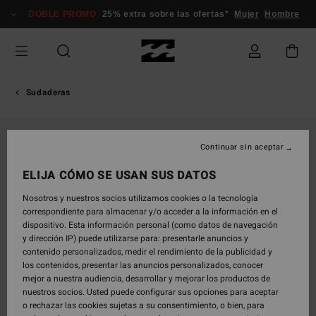
Pasar
DOBLE PROMO
25% extra sobre las ofertas*
Mujer
Hombre
a
la
información
del
producto
Sudaderas
Continuar sin aceptar
ELIJA CÓMO SE USAN SUS DATOS
Nosotros y nuestros socios utilizamos cookies o la tecnología
correspondiente para almacenar y/o acceder a la información en el
dispositivo. Esta información personal (como datos de navegación
y dirección IP) puede utilizarse para: presentarle anuncios y
contenido personalizados, medir el rendimiento de la publicidad y
los contenidos, presentar las anuncios personalizados, conocer
mejor a nuestra audiencia, desarrollar y mejorar los productos de
nuestros socios. Usted puede configurar sus opciones para aceptar
o rechazar las cookies sujetas a su consentimiento, o bien, para