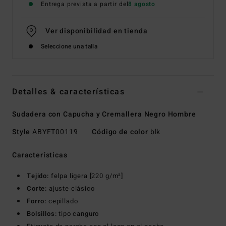
Entrega prevista a partir del
8 agosto
Ver disponibilidad en tienda
Seleccione una talla
Detalles & características
Sudadera con Capucha y Cremallera Negro Hombre
Style
ABYFT00119
Código de color
blk
Características
Tejido:
felpa ligera [220 g/m²]
Corte:
ajuste clásico
Forro:
cepillado
Bolsillos:
tipo canguro