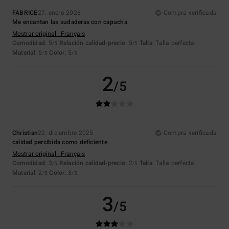
FABRICE
27. enero 2026
Compra verificada
Me encantan las sudaderas con capucha
Mostrar original - Français
Comodidad
: 5
Relación calidad-precio
: 5
Talla
: Talla perfecta
/5
/5
Material
: 5
Color
: 5
/5
/5
2
/5
Christian
22. diciembre 2025
Compra verificada
calidad percibida como deficiente
Mostrar original - Français
Comodidad
: 3
Relación calidad-precio
: 2
Talla
: Talla perfecta
/5
/5
Material
: 2
Color
: 3
/5
/5
3
/5