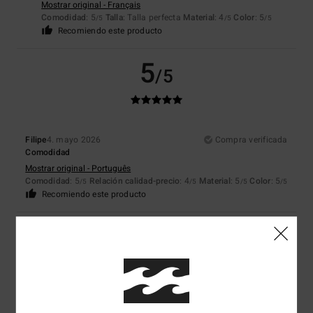
Mostrar original - Français
Comodidad
: 5
Talla
: Talla perfecta
Material
: 4
Color
: 5
/5
/5
/5
Recomiendo este producto
5
/5
Filipe
4. mayo 2026
Compra verificada
Comodidad
Mostrar original - Português
Comodidad
: 5
Relación calidad-precio
: 4
Material
: 5
Color
: 5
/5
/5
/5
/5
Recomiendo este producto
5
/5
Martin
1. marzo 2026
Compra verificada