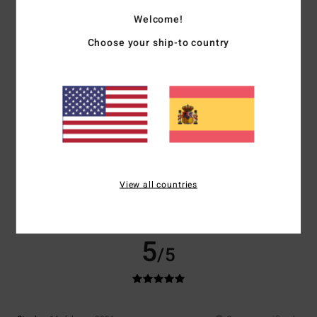
Me gusta el producto
Comodidad
: 5
Relación calidad-precio
: 5
Talla
: Demasiado grande
Welcome!
/5
/5
Material
: 5
Color
: 5
/5
/5
Choose your ship-to country
Recomiendo este producto
5
/5
Stephan
16. febrero 2026
Compra verificada
Está sentado
Mostrar original - Deutsch
View all countries
Comodidad
: 5
Relación calidad-precio
: 5
Talla
: Talla perfecta
/5
/5
Material
: 5
Color
: 5
/5
/5
5
/5