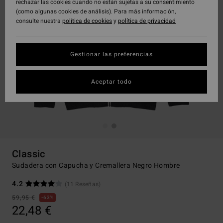
rechazar las cookies cuando no están sujetas a su consentimiento
(como algunas cookies de análisis). Para más información,
consulte nuestra
política de cookies
y
política de privacidad
Gestionar las preferencias
Aceptar todo
Classic
Sudadera con Capucha y Cremallera Negro Hombre
4.2
(11 Reseñas)
59,95 €
63%
22,48 €