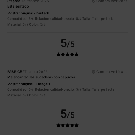
Stephan
16. febrero 2026
Compra verificada
Está sentado
Mostrar original - Deutsch
Comodidad
: 5
Relación calidad-precio
: 5
Talla
: Talla perfecta
/5
/5
Material
: 5
Color
: 5
/5
/5
5
/5
FABRICE
27. enero 2026
Compra verificada
Me encantan las sudaderas con capucha
Mostrar original - Français
Comodidad
: 5
Relación calidad-precio
: 5
Talla
: Talla perfecta
/5
/5
Material
: 5
Color
: 5
/5
/5
5
/5