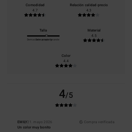
Comodidad
Relación calidad-precio
4.7
4.3
Talla
Material
4.5
Demasiado pequeño
Demasiado grande
Color
4.4
4
/5
EMILY
21. mayo 2026
Compra verificada
Un color muy bonito