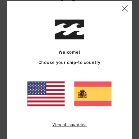
4.3
/5
basado en
3 reseñas verificadas
desde abril 2026
El 0% de nuestros clientes recomiendan este producto
Comodidad
Relación calidad-precio
Welcome!
4.7
3.0
Choose your ship-to country
Talla
Material
4.0
Demasiado pequeño
Demasiado grande
Color
4.7
View all countries