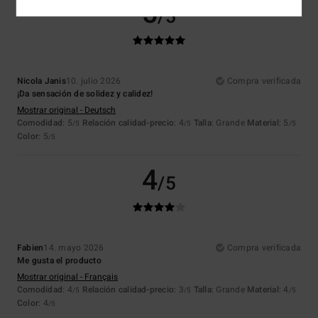
5
/5
Nicola Janis
10. julio 2026
Compra verificada
¡Da sensación de solidez y calidez!
Mostrar original - Deutsch
Comodidad
: 5
Relación calidad-precio
: 4
Talla
: Grande
Material
: 5
/5
/5
/5
Color
: 5
/5
4
/5
Fabien
14. mayo 2026
Compra verificada
Me gusta el producto
Mostrar original - Français
Comodidad
: 4
Relación calidad-precio
: 3
Talla
: Grande
Material
: 4
/5
/5
/5
Color
: 4
/5