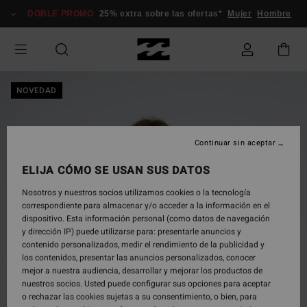
Pasar
DOBLE PROMO
25% extra sobre las ofertas*
Mujer
Hombre
a
la
información
del
producto
NOVEDAD
Continuar sin aceptar
ELIJA CÓMO SE USAN SUS DATOS
Nosotros y nuestros socios utilizamos cookies o la tecnología
correspondiente para almacenar y/o acceder a la información en el
dispositivo. Esta información personal (como datos de navegación
y dirección IP) puede utilizarse para: presentarle anuncios y
contenido personalizados, medir el rendimiento de la publicidad y
los contenidos, presentar las anuncios personalizados, conocer
mejor a nuestra audiencia, desarrollar y mejorar los productos de
nuestros socios. Usted puede configurar sus opciones para aceptar
o rechazar las cookies sujetas a su consentimiento, o bien, para