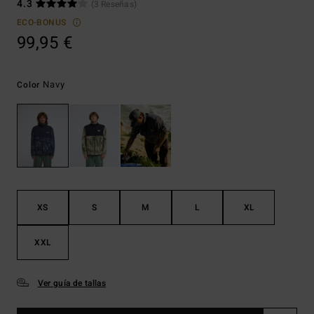
4.3
(3 Reseñas)
ECO-BONUS
99,95 €
Navy
Color
XS
S
M
L
XL
XXL
Ver guía de tallas