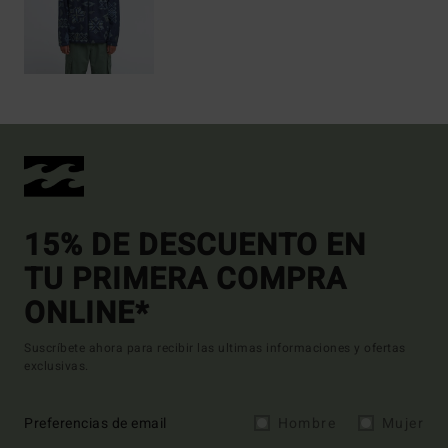
15% DE DESCUENTO EN
TU PRIMERA COMPRA
ONLINE*
Suscríbete ahora para recibir las ultimas informaciones y ofertas
exclusivas.
Preferencias de email
Hombre
Mujer