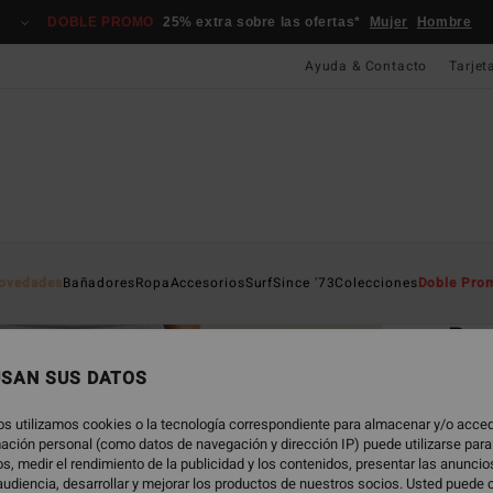
DOBLE PROMO
25% extra sobre las ofertas*
Mujer
Hombre
Ayuda & Contacto
Tarjet
Página D
ovedades
Bañadores
Ropa
Accesorios
Surf
Since '73
Colecciones
Doble Pro
EC
Be
Panta
USAN SUS DATOS
4.0
os utilizamos cookies o la tecnología correspondiente para almacenar y/o acced
ECO-B
rmación personal (como datos de navegación y dirección IP) puede utilizarse para
75,
s, medir el rendimiento de la publicidad y los contenidos, presentar las anunci
udiencia, desarrollar y mejorar los productos de nuestros socios. Usted puede 