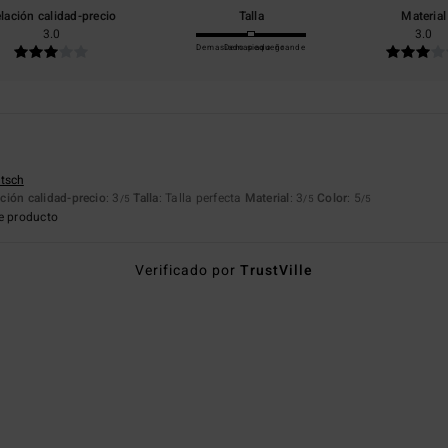
lación calidad-precio
Talla
Material
3.0
3.0
Demasiado pequeño
Demasiado grande
utsch
ción calidad-precio
: 3
Talla
: Talla perfecta
Material
: 3
Color
: 5
/5
/5
/5
e producto
Verificado por
TrustVille