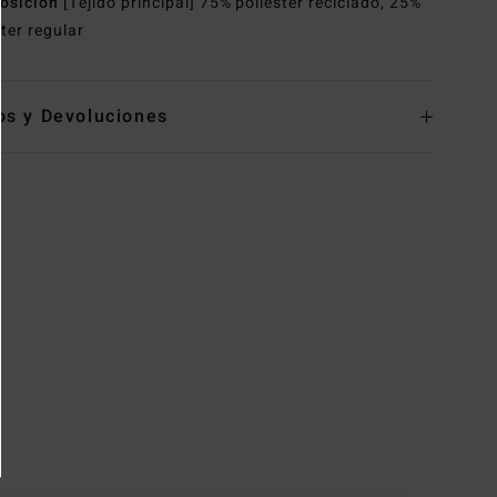
osición
[Tejido principal] 75% poliéster reciclado, 25%
ster regular
os y Devoluciones