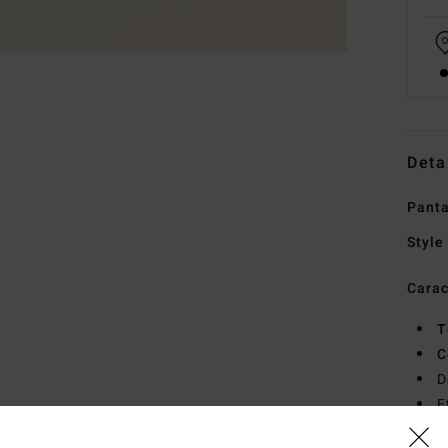
Deta
Panta
Style
Carac
T
C
D
E