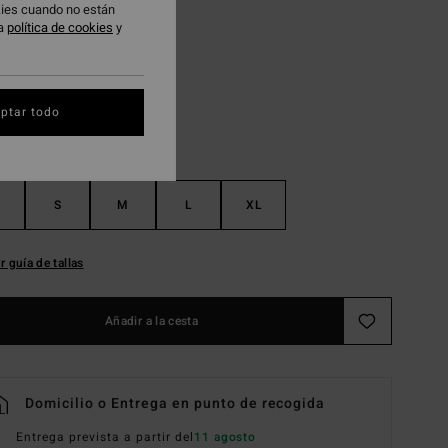
okies cuando no están
ra
política de cookies
y
Low Tide
ptar todo
S
M
L
XL
r guía de tallas
Añadir a la cesta
Domicilio o Entrega en punto de recogida
Entrega prevista a partir del
11 agosto