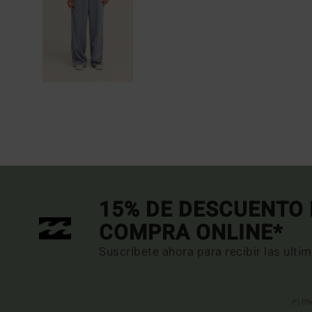
15% DE DESCUENTO 
COMPRA ONLINE*
Suscríbete ahora para recibir las ulti
(*) Of