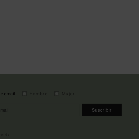
de email
Hombre
Mujer
Suscribir
nvenida