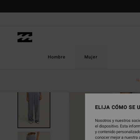
Pasar
a
la
información
del
producto
Hombre
Mujer
N
NOVEDAD
ELIJA CÓMO SE 
Nosotros y nuestros soci
el dispositivo. Esta info
y contenido personalizado
conocer mejor a nuestra a