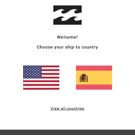
Comp
polié
Enví
Welcome!
Choose your ship-to country
Puntuación media
4.0
/5
View all countries
basado en
1 reseñas verificadas
desde julio 2026
El 100% de nuestros clientes recomiendan este producto