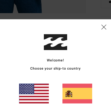
Deta
Camis
Style
Carac
Welcome!
T
Choose your ship-to country
C
M
O
dela
Comp