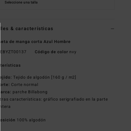
Seleccione una talla
lles & características
eta de manga corta Azul Hombre
EBYZT00137
Código de color
nvy
terísticas
ejido:
Tejido de algodón [160 g / m2]
orte:
Corte normal
arca:
parche Billabong
tras características: gráfico serigrafiado en la parte
ntera
osición
100% algodón