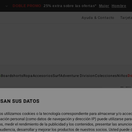
DOBLE PROMO
25% extra sobre las ofertas*
Mujer
Hombre
Ayuda & Contacto
Tarjet
Página D
s
Boardshorts
Ropa
Accesorios
Surf
Adventure Division
Colecciones
Niños
Do
Bar
Camis
USAN SUS DATOS
27,
os utilizamos cookies o la tecnología correspondiente para almacenar y/o acced
rmación personal (como datos de navegación y dirección IP) puede utilizarse para
s, medir el rendimiento de la publicidad y los contenidos, presentar las anunci
Color
udiencia, desarrollar y mejorar los productos de nuestros socios. Usted puede 