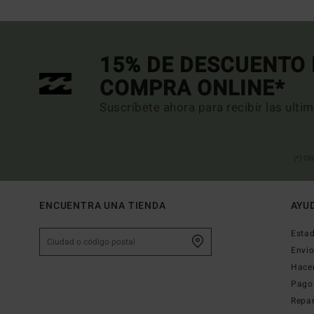
15% DE DESCUENTO 
COMPRA ONLINE*
Suscríbete ahora para recibir las ulti
(*) Of
ENCUENTRA UNA TIENDA
AYU
Estad
Envi
Hace
Pago
Repa