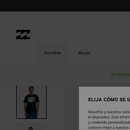
Pasar
a
la
información
del
producto
Hombre
Mujer
Novedade
ELIJA CÓMO SE 
Nosotros y nuestros soci
el dispositivo. Esta info
y contenido personalizado
conocer mejor a nuestra a