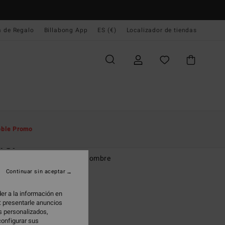
a de Regalo
Billabong App
ES (€)
Localizador de tiendas
e Inicio
Hombre
Ropa
Camisetas
ble Promo
rel
eta de manga corta Azul Hombre
Continuar sin aceptar
99 €
er a la información en
: presentarle anuncios
os personalizados,
Navy
configurar sus