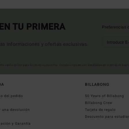
EN TU PRIMERA
Preferencias 
mas informaciones y ofertas exclusivas.
erta valida online para los nuevos inscritos. Condiciones de uso detalladas en el email de bie
DA
BILLABONG
o del pedido
50 Years of Billabong
o
Billabong Crew
r una devolución
Tarjeta de regalo
Descuento para estudia
ración y Garantía