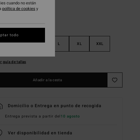
okies cuando no están
ra
política de cookies
y
ptar todo
S
M
L
XL
XXL
r guía de tallas
Añadir a la cesta
Domicilio o Entrega en punto de recogida
Entrega prevista a partir del
10 agosto
Ver disponibilidad en tienda