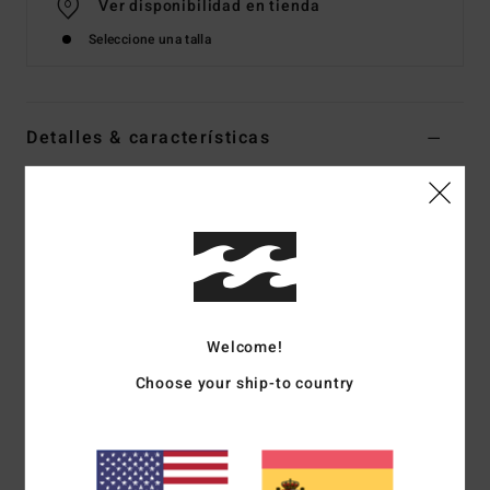
Ver disponibilidad en tienda
Seleccione una talla
Detalles & características
Polar con cremallera Negro Mujer
Style
EBJPF00127
Código de color
bpb
Características
Tejido:
borreguillo estampado
Welcome!
Ajuste:
relajado
Cuello con media cremallera
Choose your ship-to country
Bolsillos frontales de ojal
Cintura elástica
Parche de silicona