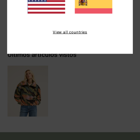
Composición
[Tejido principal] 100% poliéster
Envíos y Devoluciones
View all countries
Últimos artículos vistos