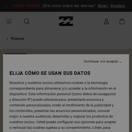
Pasar
DOBLE PROMO
25% extra sobre las ofertas*
Mujer
Hombre
a
la
información
del
producto
Polares
NOVEDAD
Continuar sin aceptar
ELIJA CÓMO SE USAN SUS DATOS
Nosotros y nuestros socios utilizamos cookies o la tecnología
correspondiente para almacenar y/o acceder a la información en el
dispositivo. Esta información personal (como datos de navegación
y dirección IP) puede utilizarse para: presentarle anuncios y
contenido personalizados, medir el rendimiento de la publicidad y
los contenidos, presentar las anuncios personalizados, conocer
mejor a nuestra audiencia, desarrollar y mejorar los productos de
nuestros socios. Usted puede configurar sus opciones para aceptar
o rechazar las cookies sujetas a su consentimiento, o bien, para